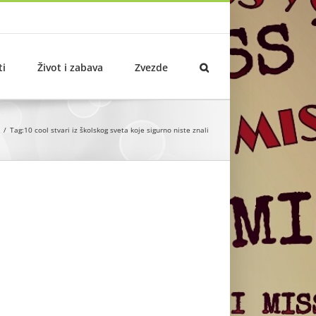
ti
Život i zabava
Zvezde
Tag:
10 cool stvari iz školskog sveta koje sigurno niste znali