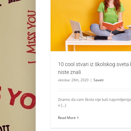
10 cool stvari iz školskog sveta koje sigu
Saveti
10 cool stvari iz školskog sveta
niste znali
oktobar 28th, 2020
|
Saveti
Znamo da vam škola nije baš najomiljenij
u [...]
Read More