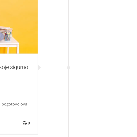
rno niste znali
 koje sigurno
a, pogotovo ova
0