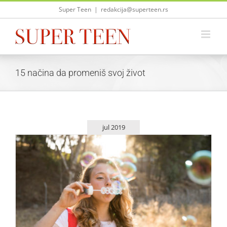
Skip
Super Teen
|
redakcija@superteen.rs
to
content
15 načina da promeniš svoj život
jul 2019
15 načina da promeniš svoj život ovog leta
Saveti