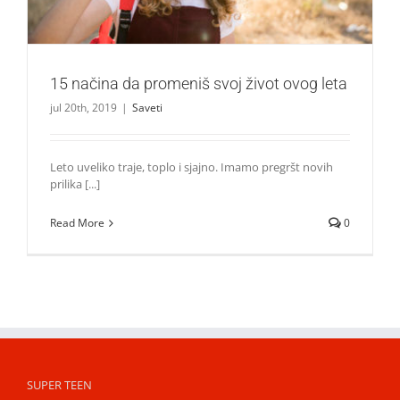
15 načina da promeniš svoj život ovog leta
jul 20th, 2019
|
Saveti
Leto uveliko traje, toplo i sjajno. Imamo pregršt novih
prilika [...]
Read More
0
SUPER TEEN