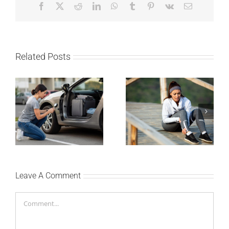
Facebook
X
Reddit
LinkedIn
WhatsApp
Tumblr
Pinterest
Vk
Email
Related Posts
Kako mladi vozači
Treniraj pametno: Kako
mogu pametno da
da izbegneš povrede i
planiraju putovanje
ostaneš u top formi
automobilom?
Leave A Comment
Comment