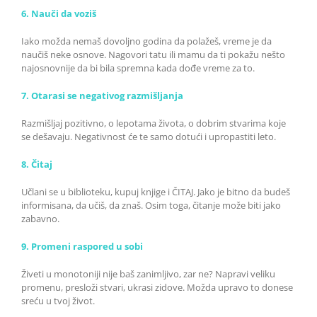
6. Nauči da voziš
Iako možda nemaš dovoljno godina da polažeš, vreme je da
naučiš neke osnove. Nagovori tatu ili mamu da ti pokažu nešto
najosnovnije da bi bila spremna kada dođe vreme za to.
7. Otarasi se negativog razmišljanja
Razmišljaj pozitivno, o lepotama života, o dobrim stvarima koje
se dešavaju. Negativnost će te samo dotući i upropastiti leto.
8. Čitaj
Učlani se u biblioteku, kupuj knjige i ČITAJ. Jako je bitno da budeš
informisana, da učiš, da znaš. Osim toga, čitanje može biti jako
zabavno.
9. Promeni raspored u sobi
Živeti u monotoniji nije baš zanimljivo, zar ne? Napravi veliku
promenu, presloži stvari, ukrasi zidove. Možda upravo to donese
sreću u tvoj život.