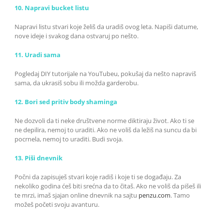
10. Napravi bucket listu
Napravi listu stvari koje želiš da uradiš ovog leta. Napiši datume,
nove ideje i svakog dana ostvaruj po nešto.
11. Uradi sama
Pogledaj DIY tutorijale na YouTubeu, pokušaj da nešto napraviš
sama, da ukrasiš sobu ili možda garderobu.
12. Bori sed pritiv body shaminga
Ne dozvoli da ti neke društvene norme diktiraju život. Ako ti se
ne depilira, nemoj to uraditi. Ako ne voliš da ležiš na suncu da bi
pocrnela, nemoj to uraditi. Budi svoja.
13. Piši dnevnik
Počni da zapisuješ stvari koje radiš i koje ti se događaju. Za
nekoliko godina ćeš biti srećna da to čitaš. Ako ne voliš da pišeš ili
te mrzi, imaš sjajan online dnevnik na sajtu
penzu.com
. Tamo
možeš početi svoju avanturu.