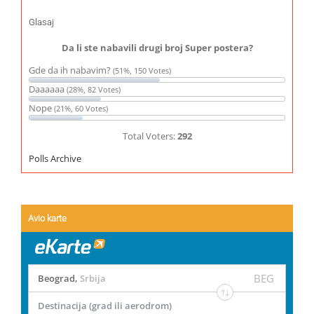
Glasaj
Da li ste nabavili drugi broj Super postera?
Gde da ih nabavim?
(51%, 150 Votes)
Daaaaaa
(28%, 82 Votes)
Nope
(21%, 60 Votes)
Total Voters:
292
Polls Archive
Avio karte
BEG
Beograd
,
Srbija
Destinacija (grad ili aerodrom)