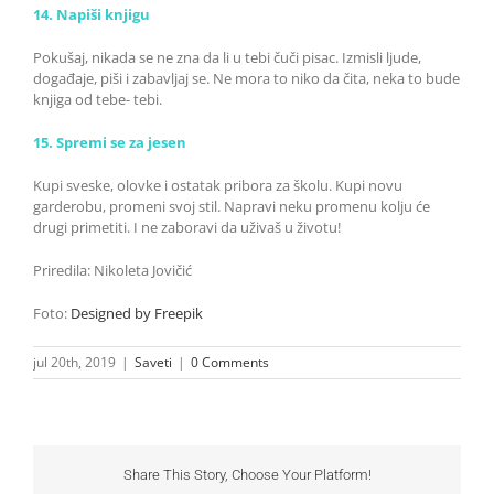
14. Napiši knjigu
Pokušaj, nikada se ne zna da li u tebi čuči pisac. Izmisli ljude,
događaje, piši i zabavljaj se. Ne mora to niko da čita, neka to bude
knjiga od tebe- tebi.
15. Spremi se za jesen
Kupi sveske, olovke i ostatak pribora za školu. Kupi novu
garderobu, promeni svoj stil. Napravi neku promenu kolju će
drugi primetiti. I ne zaboravi da uživaš u životu!
Priredila: Nikoleta Jovičić
Foto:
Designed by Freepik
jul 20th, 2019
|
Saveti
|
0 Comments
Share This Story, Choose Your Platform!