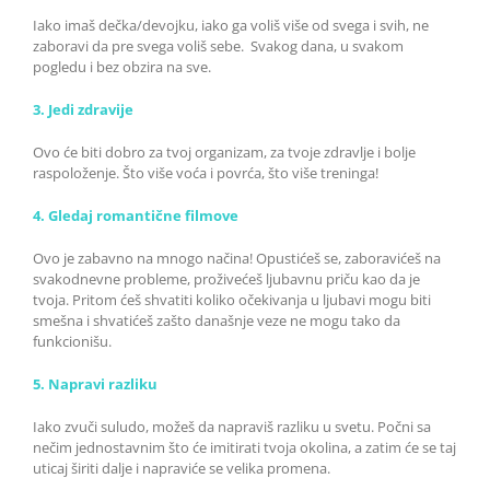
Iako imaš dečka/devojku, iako ga voliš više od svega i svih, ne
zaboravi da pre svega voliš sebe. Svakog dana, u svakom
pogledu i bez obzira na sve.
3. Jedi zdravije
Ovo će biti dobro za tvoj organizam, za tvoje zdravlje i bolje
raspoloženje. Što više voća i povrća, što više treninga!
4. Gledaj romantične filmove
Ovo je zabavno na mnogo načina! Opustićeš se, zaboravićeš na
svakodnevne probleme, proživećeš ljubavnu priču kao da je
tvoja. Pritom ćeš shvatiti koliko očekivanja u ljubavi mogu biti
smešna i shvatićeš zašto današnje veze ne mogu tako da
funkcionišu.
5. Napravi razliku
Iako zvuči suludo, možeš da napraviš razliku u svetu. Počni sa
nečim jednostavnim što će imitirati tvoja okolina, a zatim će se taj
uticaj širiti dalje i napraviće se velika promena.