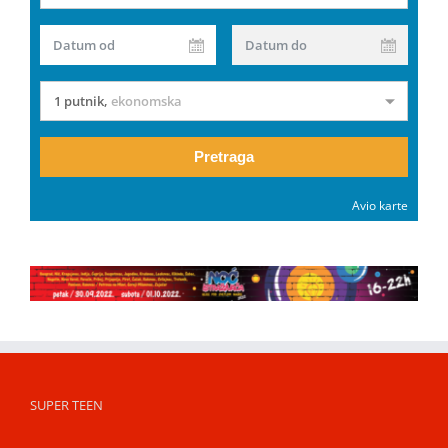
Datum od
Datum do
1 putnik
,
ekonomska
Pretraga
Avio karte
SUPER TEEN