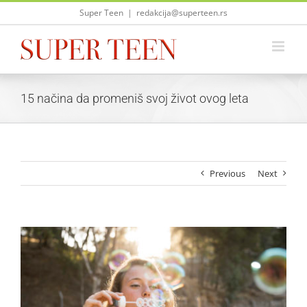
Skip
Super Teen
|
redakcija@superteen.rs
to
content
15 načina da promeniš svoj život ovog leta
Previous
Next
View
Larger
Image