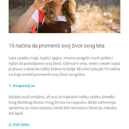
15 načina da promeniš svoj život ovog leta
Leto uveliko traje, toplo i sjajno. Imamo pregršt novih prilika i
način da poboljšamo svoj život. Odmorni smo, vedri i veseli i sada
je pravo vreme da nešto krene na bolje. Mi smo izdvojili 15 načina
na koje možeš promeniti svoj život ovog leta.
1. Naspavaj se
Možda zvuči smešno, ali ovo će napraviti veliku razliku između
tvog školskog života i tvog života na raspustu. Bićeš odmornija,
spremna za nove izazove, nećeš biti nervozna i život će, nekako,
biti lepši.
2. Voli sebe