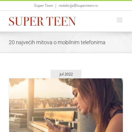
Skip
Super Teen
|
redakcija@superteen.rs
to
content
20 najvećih mitova o mobilnim telefonima
jul 2022
20 najvećih mitova o mobilnim telefonima – razjašnjeni!
Saveti