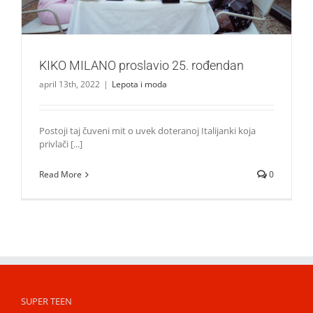
KIKO MILANO proslavio 25. rođendan
april 13th, 2022
|
Lepota i moda
Postoji taj čuveni mit o uvek doteranoj Italijanki koja
privlači [...]
Read More
0
SUPER TEEN