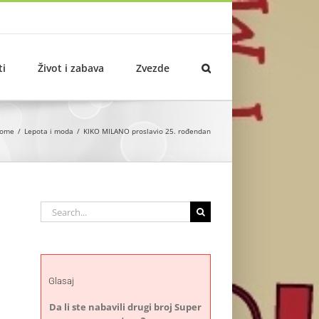
ti
Život i zabava
Zvezde
ome
Lepota i moda
KIKO MILANO proslavio 25. rođendan
Search
for:
Glasaj
Da li ste nabavili drugi broj Super