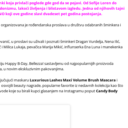
nki koja privlači poglede gde god da se pojavi. Od Sofije Loren do
donizmu, lakoći življenja i blistavom izgledu. Jedna od njihovih tajni
NO koji ove godine slavi dvadeset pet godina postojanja.
on organizovana je rođendanska proslava u društvu odabranih šminkera i
anić, u proslavi su uživali i poznati šminkeri Dragan Vurdelja, Nena Ilić,
ić i Milica Lukaja, pevačica Marija Mikić, influnserka Ena Luna i manekenka
kciju Happy B-Day, Bellezza! sastavljenu od najpopularnijih proizvoda
da, u novim ekskluzivnim pakovanjima.
ključujući maskaru
Luxurious Lashes Maxi Volume Brush Mascara
i
u osvojili beauty nagrade, popularne favorite iz nedavnih kolekcija kao što
vode koje su birali kupci glasanjem na Instagramu poput
Candy Body