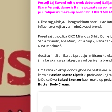
Postoji taj čuveni mit o uvek doteranoj Italija
Kjare Feranji, dame iz Italije poznate su po he
je i italijanski make-up brend br. 1 KIKO MILA
U čast tog jubileja, u beogradskom hotelu Pavili
influensera koji su verni obožavaoci brenda.
Pored zaštitnog lica KIKO Milano za Srbiju Dunje Jov
Sanja Orlandić, Ana Minić, Sofija Grijak, Ivana Can
Nina Radaković.
Gosti su imali priliku da isprobaju limitiranu kole
šminke, skin carea i aksesoara od osnivanja bren
Limitirana kolekcija donosi globalne bestselere u
karmin
Passion Matte Lipstick
, proizvode koji s
je Dolce Diva
Baked Bronzer
kao i make-up proiz
Butter Body Cream
.