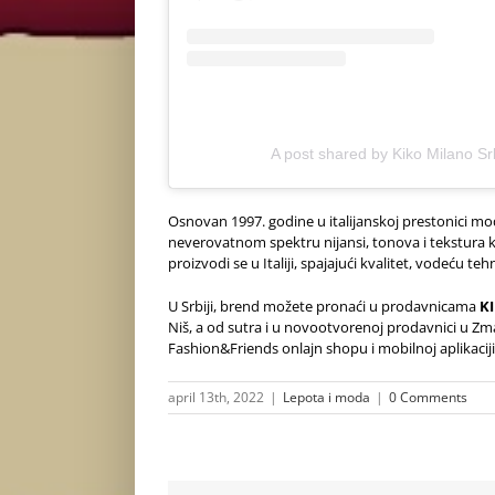
A post shared by Kiko Milano Sr
Osnovan 1997. godine u italijanskoj prestonici m
neverovatnom spektru nijansi, tonova i tekstura k
proizvodi se u Italiji, spajajući kvalitet, vodeću 
U Srbiji, brend možete pronaći u prodavnicama
K
Niš, a od sutra i u novootvorenoj prodavnici u Zm
Fashion&Friends onlajn shopu i mobilnoj apl
april 13th, 2022
|
Lepota i moda
|
0 Comments