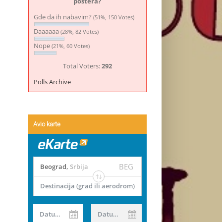
postera?
Gde da ih nabavim?
(51%, 150 Votes)
Daaaaaa
(28%, 82 Votes)
Nope
(21%, 60 Votes)
Total Voters:
292
Polls Archive
Avio karte
BEG
Beograd
,
Srbija
Destinacija (grad ili aerodrom)
Datum od
Datum do