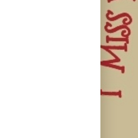
il
Lilly Drogerie
proslavile 10.
online
U Lilly
rođendan,
Leto menja
drogerijama
uručile
naše navike –
do 31. jula
automobil
vreme je da
proizvodi za
Citroën C3 i
promenite i
negu tela
najavile
beauty rutinu
sniženi do 30
saradnju sa
odsto
šampionkom
Andreom
Bokan