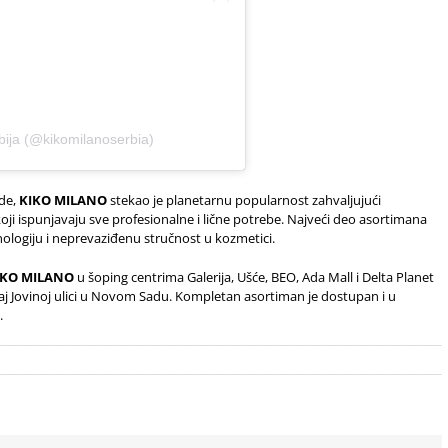
bija (@kikomilanoserbia)
ode,
KIKO MILANO
stekao je planetarnu popularnost zahvaljujući
oji ispunjavaju sve profesionalne i lične potrebe. Najveći deo asortimana
tehnologiju i neprevaziđenu stručnost u kozmetici.
IKO MILANO
u šoping centrima Galerija, Ušće, BEO, Ada Mall i Delta Planet
aj Jovinoj ulici u Novom Sadu. Kompletan asortiman je dostupan i u
ikaciji.