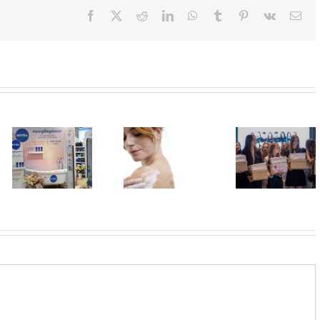
Facebook
X
Reddit
LinkedIn
WhatsApp
Tumblr
Pinterest
Vk
Ema
U Lilly
drogerijama
Shaping
Koža kao na
do 31. jula
Futures:
odmoru –
proizvodi za
Revija frizura
lepa, meka i
negu tela
kao kruna
blistava
sniženi do 30
programa
odsto