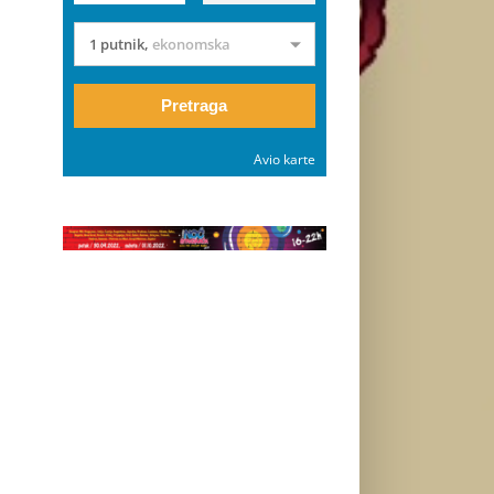
1 putnik
,
ekonomska
Pretraga
Avio karte