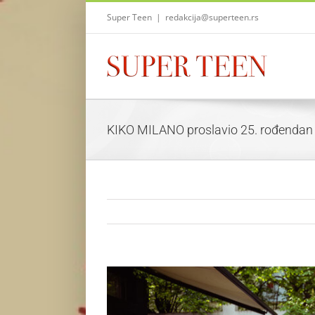
Skip
Super Teen
|
redakcija@superteen.rs
to
content
KIKO MILANO proslavio 25. rođendan
View
Larger
Image