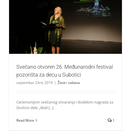
Svečano otvoren 26. Međunarodni festival pozorišta za
decu u Subotici
Život i zabava
Svečano otvoren 26. Međunarodni festival
pozorišta za decu u Subotici
septembar 23rd, 2019
|
Život i zabava
Ceremonijom svečanog otvaranja i dodelom nagrada za
životno delo „Mali [...]
Read More
1