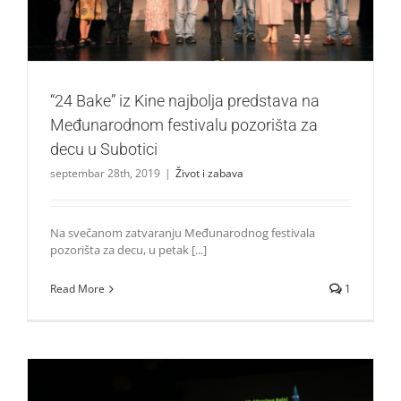
“24 Bake” iz Kine najbolja predstava na
Međunarodnom festivalu pozorišta za
decu u Subotici
septembar 28th, 2019
|
Život i zabava
Na svečanom zatvaranju Međunarodnog festivala
pozorišta za decu, u petak [...]
Read More
1