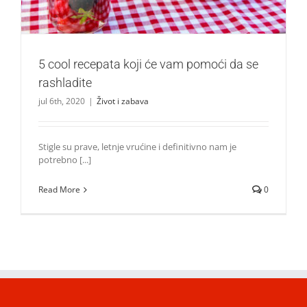
5 cool recepata koji će vam pomoći da se
rashladite
jul 6th, 2020
|
Život i zabava
Stigle su prave, letnje vrućine i definitivno nam je
potrebno [...]
Read More
0