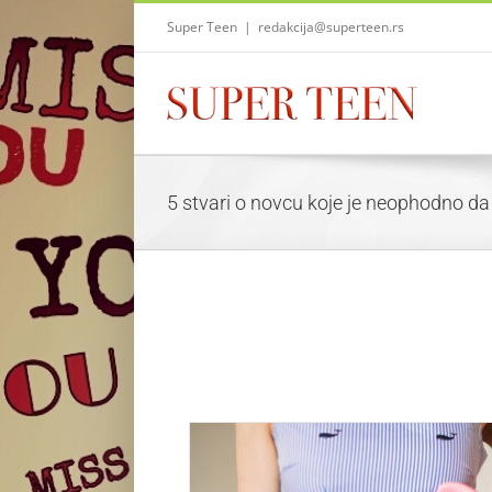
Skip
Super Teen
|
redakcija@superteen.rs
to
content
5 stvari o novcu koje je neophodno da 