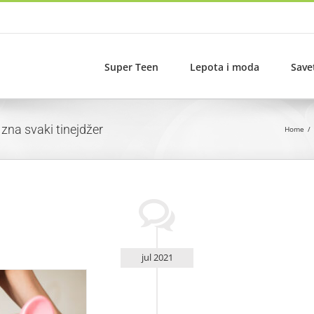
Super Teen
Lepota i moda
Save
zna svaki tinejdžer
Home
jul 2021