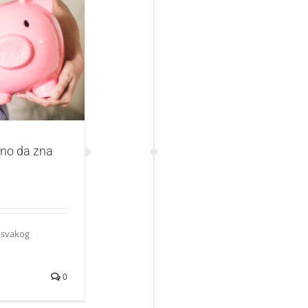
svaki tinejdžer
dno da zna
u svakog
0