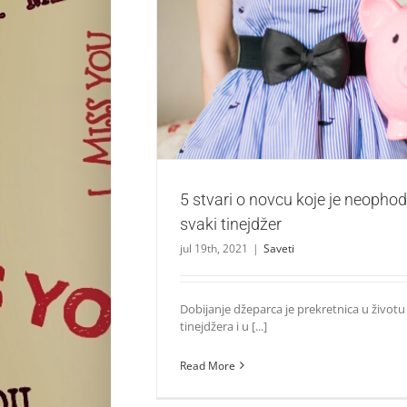
5 stvari o novcu koje je neophodno da zna 
Saveti
5 stvari o novcu koje je neopho
svaki tinejdžer
jul 19th, 2021
|
Saveti
Dobijanje džeparca je prekretnica u život
tinejdžera i u [...]
Read More