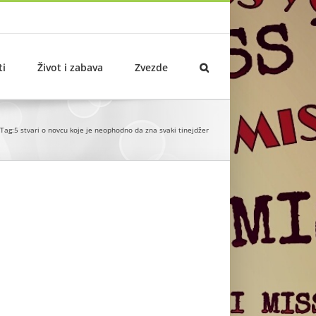
ti
Život i zabava
Zvezde
Tag:
5 stvari o novcu koje je neophodno da zna svaki tinejdžer