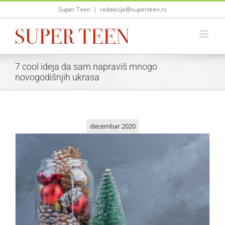
Skip
Super Teen
|
redakcija@superteen.rs
to
content
7 cool ideja da sam napraviš mnogo
novogodišnjih ukrasa
decembar 2020
7 cool ideja da sam napraviš mnogo novogodišnjih ukrasa
Saveti