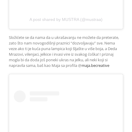
A post shared by MUSTRA (@mustraa)
Složićete se da nama da u ukrašavanju ne možete da preterate,
zato što nam novogodišnji praznici “dozvoljavaju” sve. Nema
veze ako ti je kuća puna lampica koji šljašte u više boja, a Deda
Mrazovi, vilenjaci, jelkice i irvasi vire iz svakog ćoška! I priznaj
mogla bi da doda još poneki ukras na jelku, ali neki koji si
napravila sama, baš kao Maja sa profila @
maja.becreative