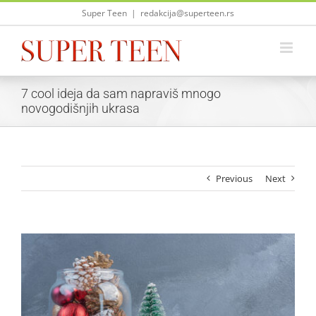
Skip
Super Teen
|
redakcija@superteen.rs
to
content
7 cool ideja da sam napraviš mnogo
novogodišnjih ukrasa
Previous
Next
View
Larger
Image