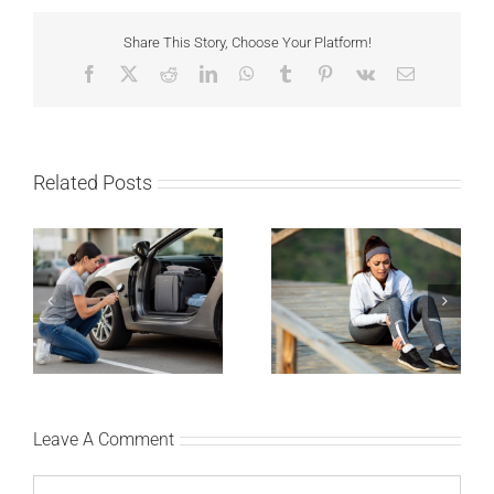
Share This Story, Choose Your Platform!
Facebook
X
Reddit
LinkedIn
WhatsApp
Tumblr
Pinterest
Vk
Email
Related Posts
Kako mladi vozači
Treniraj pametno: Kako
mogu pametno da
da izbegneš povrede i
planiraju putovanje
ostaneš u top formi
automobilom?
Leave A Comment
Comment