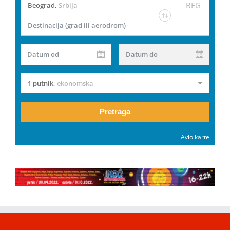
BEG
Beograd
,
Srbija
Destinacija (grad ili aerodrom)
Datum od
Datum do
1 putnik
,
ekonomska
Pretraga
Avio karte