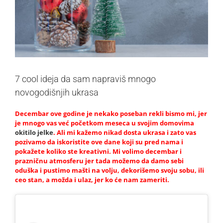
7 cool ideja da sam napraviš mnogo
novogodišnjih ukrasa
Decembar ove godine je nekako poseban rekli bismo mi, jer
je mnogo vas već početkom meseca u svojim domovima
okitilo jelke
. Ali mi kažemo nikad dosta ukrasa i zato vas
pozivamo da iskoristite ove dane koji su pred nama i
pokažete koliko ste kreativni. Mi volimo decembar i
prazničnu atmosferu jer tada možemo da damo sebi
oduška i pustimo mašti na volju, dekorišemo svoju sobu, ili
ceo stan, a možda i ulaz, jer ko će nam zameriti.