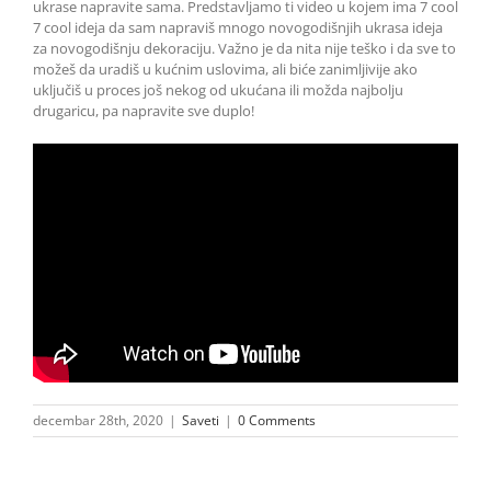
ukrase napravite sama. Predstavljamo ti video u kojem ima 7 cool
7 cool ideja da sam napraviš mnogo novogodišnjih ukrasa ideja
za novogodišnju dekoraciju. Važno je da nita nije teško i da sve to
možeš da uradiš u kućnim uslovima, ali biće zanimljivije ako
uključiš u proces još nekog od ukućana ili možda najbolju
drugaricu, pa napravite sve duplo!
decembar 28th, 2020
|
Saveti
|
0 Comments