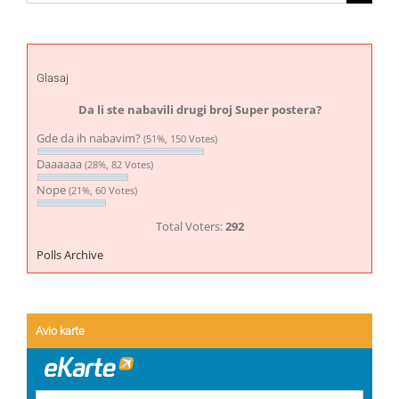
for:
Glasaj
Da li ste nabavili drugi broj Super postera?
Gde da ih nabavim?
(51%, 150 Votes)
Daaaaaa
(28%, 82 Votes)
Nope
(21%, 60 Votes)
Total Voters:
292
Polls Archive
Avio karte