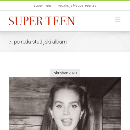
Skip
Super Teen
|
redakcija@superteen.rs
to
content
7. po redu studijski album
oktobar 2020
Lana Del Rey predstavila singl „Let Me Love You Like A
Woman“
Zvezde