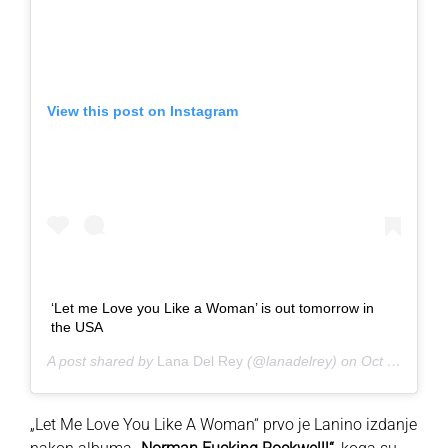
View this post on Instagram
‘Let me Love you Like a Woman’ is out tomorrow in
the USA
A post shared by
Lana Del Rey
(@lanadelrey) on
Oct 15, 2020 at 12:47pm PDT
„Let Me Love You Like A Woman“ prvo je Lanino izdanje