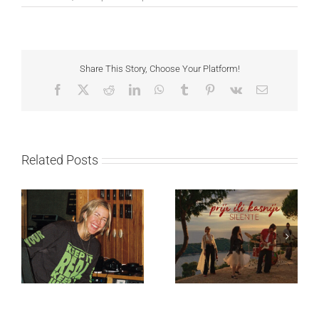
Share This Story, Choose Your Platform!
Facebook
X
Reddit
LinkedIn
WhatsApp
Tumblr
Pinterest
Vk
Email
Related Posts
Ellie Goulding otkriva
Silente objavio novi
nežniju stranu novim
singl “Prije ili kasnije”
singlom „4 Seasons“