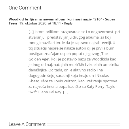
One Comment
Woodkid briljira na novom album koji nosi naziv "S16" - Super
Teen
19. oktobar 2020. at 18:11
- Reply
[…] Istom prilikom razgovaralo se i o odgovornosti pri
stvaranju i predstavljanju drugog albuma, za koji
mnogi muzičari tvrde da je zapravo najzahtevniji. U
toj situaciji najpre se nalaze autori čiji je prvi album
postigao značajan uspeh poput njegovog „The
Golden Age“, koji je postavio bazu za Woodkida kao
jednog od najznačajnih muzičkih i vizuelnih umetnika
današnjice. Od tada, on je aktivno radio i na
dugogodnišnjoj saradnji koju imaju on i Nicolas
Ghesquière za Louis Vuitton, kao i režiranju spotova
za najveća imena popa kao što su Katy Perry, Taylor
Swift i Lana Del Rey. […]
Leave A Comment