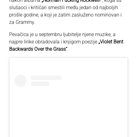
nakon albuma
„Norman Fucking Rockwell!“
, koga su
slušaoci i kritičari smestili među jedan od najboljih
prošle godine, a koji je zatim zasluženo nominovan i
za Grammy.
Pevačica je u septembru ljubitelje njene muzike, a
najpre lirike obradovala i knjigom poezije
„Violet Bent
Backwards Over the Grass“
.