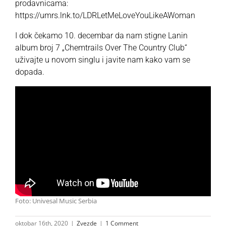
prodavnicama:
https://umrs.lnk.to/LDRLetMeLoveYouLikeAWoman
I dok čekamo 10. decembar da nam stigne Lanin
album broj 7
„Chemtrails Over The Country Club“
uživajte u novom singlu i javite nam kako vam se
dopada.
Foto: Univesal Music Serbia
oktobar 16th, 2020
|
Zvezde
|
1 Comment