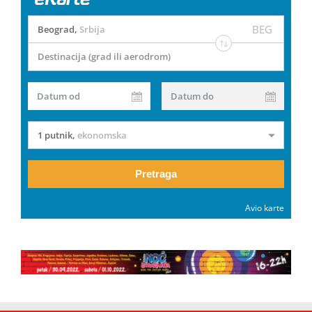
BEG
Beograd
,
Srbija
Destinacija (grad ili aerodrom)
Datum od
Datum do
1 putnik
,
ekonomska
Pretraga
Avio karte