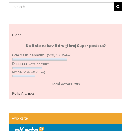
Search
for:
Glasaj
Da li ste nabavili drugi broj Super postera?
Gde da ih nabavim?
(51%, 150 Votes)
Daaaaaa
(28%, 82 Votes)
Nope
(21%, 60 Votes)
Total Voters:
292
Polls Archive
Avio karte