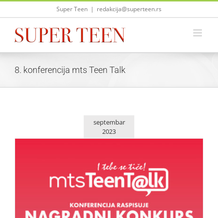
Skip
Super Teen
|
redakcija@superteen.rs
to
content
8. konferencija mts Teen Talk
septembar
2023
mts Teen Talk nagradni konkurs na temu I tebe se tiče!
Saveti