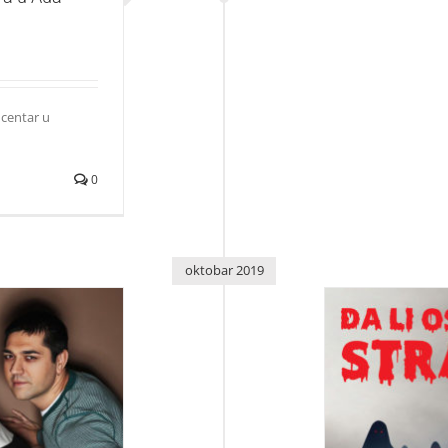
 centar u
0
oktobar 2019
Prošetaju n
LL-u
JEDINS