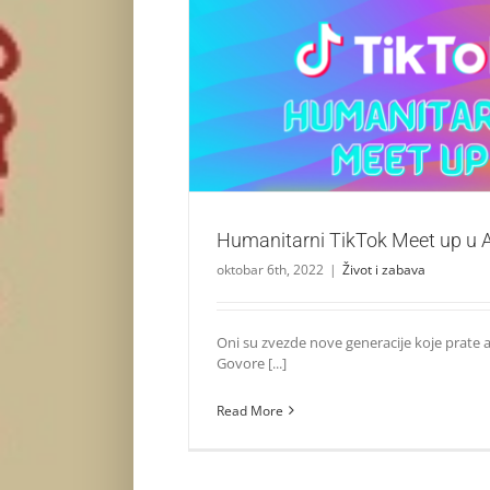
Humanitarni TikTok Meet up u AD
Život i zabava
Humanitarni TikTok Meet up u
oktobar 6th, 2022
|
Život i zabava
Oni su zvezde nove generacije koje prate a
Govore [...]
Read More