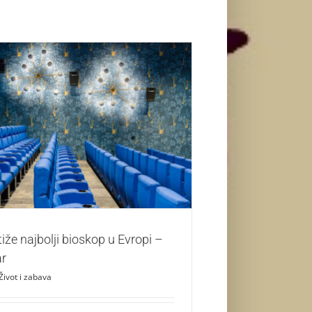
 najbolji bioskop u Evropi – Blitz-CineStar
Život i zabava
iže najbolji bioskop u Evropi –
ar
Život i zabava