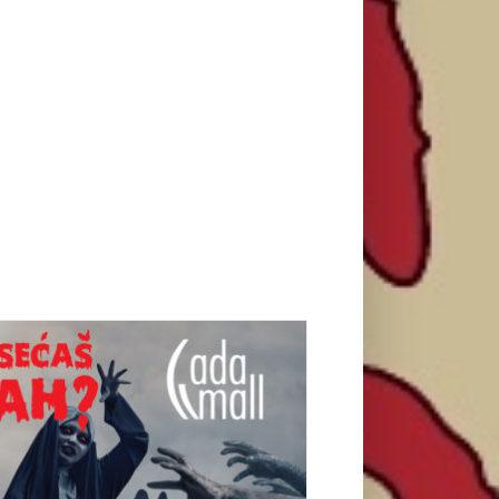
ajstrašnijim lavirintom strave i užasa –
TVENI HALLOWEEN U ADA MALL-u