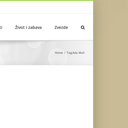
ti
Život i zabava
Zvezde
Home
Tag:
Ada Mall