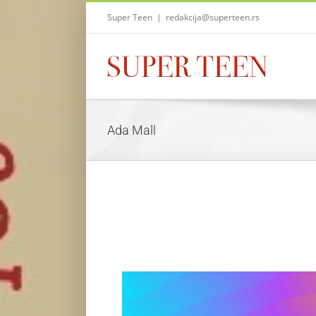
Skip
Super Teen
|
redakcija@superteen.rs
to
content
Ada Mall