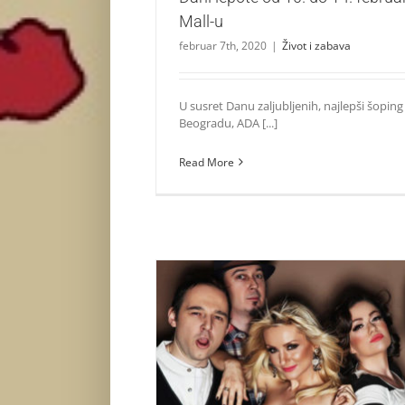
Mall-u
februar 7th, 2020
|
Život i zabava
U susret Danu zaljubljenih, najlepši šoping
Beogradu, ADA [...]
Read More
COMEBACK TAP011 U ADA MA
Zvezde