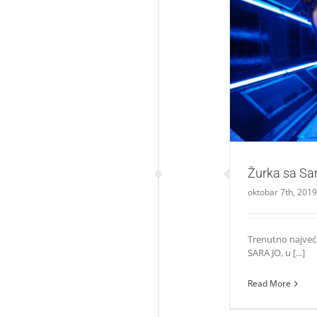
Ž
Žurka sa Sa
oktobar 7th, 2019
Trenutno najveć
SARA JO, u [...]
Read More