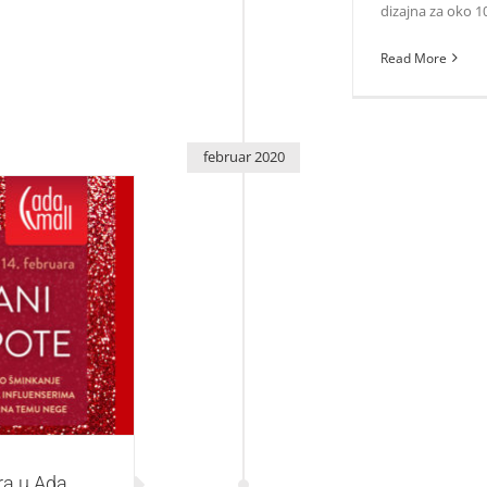
dizajna za oko 100
Read More
februar 2020
Ada Mall-u
ra u Ada