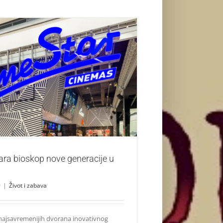
vara bioskop nove generacije u Beogradu
Život i zabava
ara bioskop nove generacije u
0
|
Život i zabava
najsavremenijih dvorana inovativnog