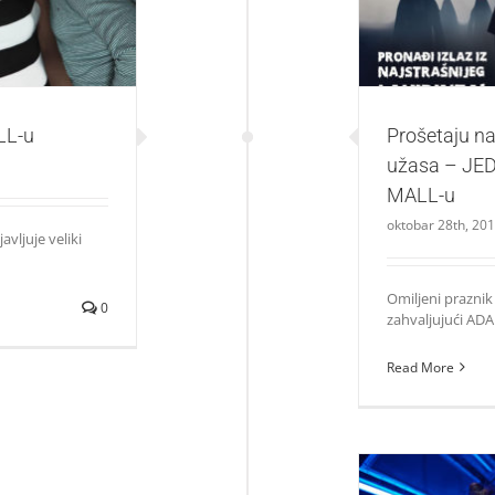
LL-u
Prošetaju na
užasa – JE
MALL-u
oktobar 28th, 20
avljuje veliki
Omiljeni praznik 
0
zahvaljujući ADA 
Read More