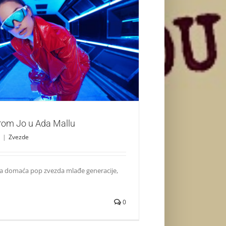
urka sa Sarom Jo u Ada Mallu
Zvezde
rom Jo u Ada Mallu
|
Zvezde
a domaća pop zvezda mlađe generacije,
0