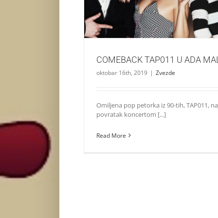
COMEBACK TAP011 U ADA MA
oktobar 16th, 2019
|
Zvezde
Omiljena pop petorka iz 90-tih, TAP011, naj
povratak koncertom [...]
Read More