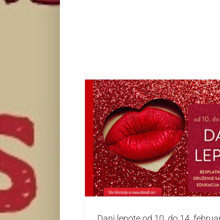
Dani lepote od 10. do 14. februara u 
Život i zabava
Dani lepote od 10. do 14. februa