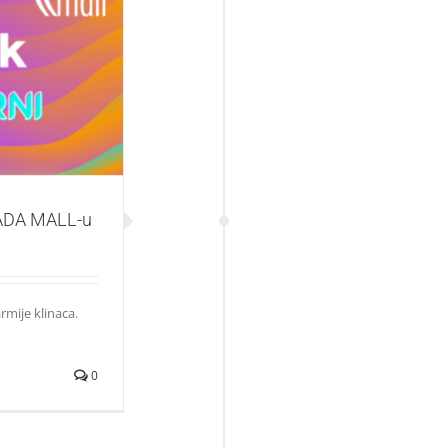
A MALL-u
 ADA MALL-u
rmije klinaca.
0