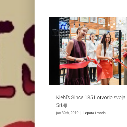
Kiehl’s Since 1851 otvorio svoja prva vr
Lepota i moda
Kiehl’s Since 1851 otvorio svoja
Srbiji
jun 30th, 2019
|
Lepota i moda