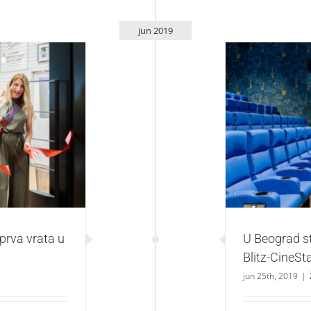
jun 2019
ata u Srbiji
U Beograd stiže
 prva vrata u
U Beograd st
Blitz-CineSt
jun 25th, 2019
|