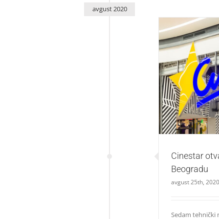
avgust 2020
Cinestar ot
Cinestar otv
Beogradu
avgust 25th, 202
Sedam tehnički 