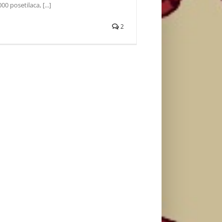
0 posetilaca, [...]
2