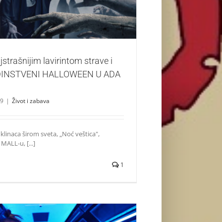
Život i zabava
jstrašnijim lavirintom strave i
DINSTVENI HALLOWEEN U ADA
19
|
Život i zabava
klinaca širom sveta, „Noć veštica",
MALL-u, [...]
1