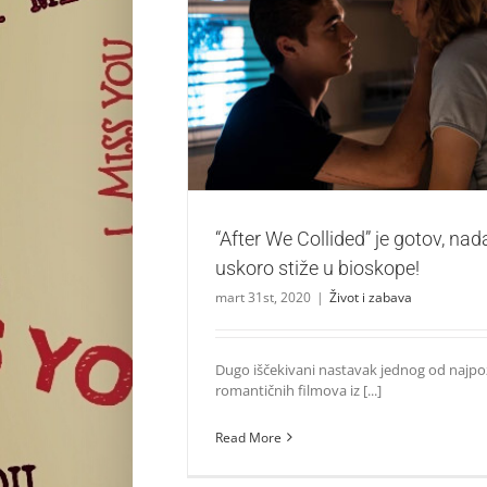
“After We Collided” je gotov, nadamo se 
bioskope!
Život i zabava
“After We Collided” je gotov, na
uskoro stiže u bioskope!
mart 31st, 2020
|
Život i zabava
Dugo iščekivani nastavak jednog od najpoz
romantičnih filmova iz [...]
Read More