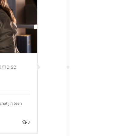
uskoro stiže u
damo se
natijih teen
3