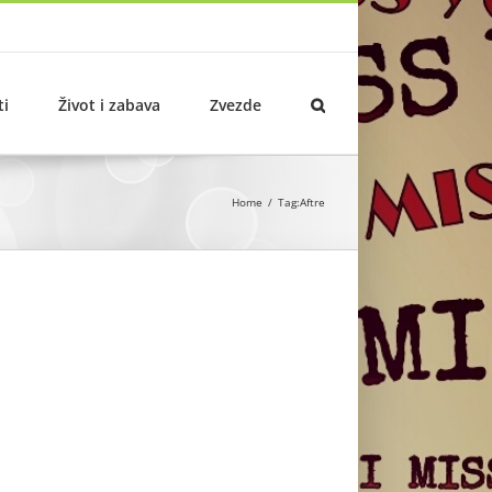
ti
Život i zabava
Zvezde
Home
Tag:
Aftre