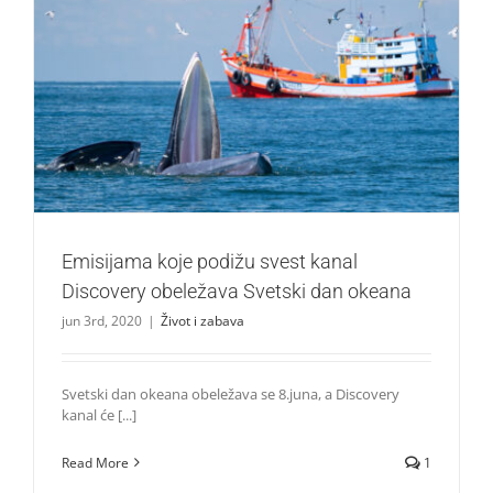
Emisijama koje podižu svest kanal Discovery obeležava
Svetski dan okeana
Život i zabava
Emisijama koje podižu svest kanal
Discovery obeležava Svetski dan okeana
jun 3rd, 2020
|
Život i zabava
Svetski dan okeana obeležava se 8.juna, a Discovery
kanal će [...]
Read More
1