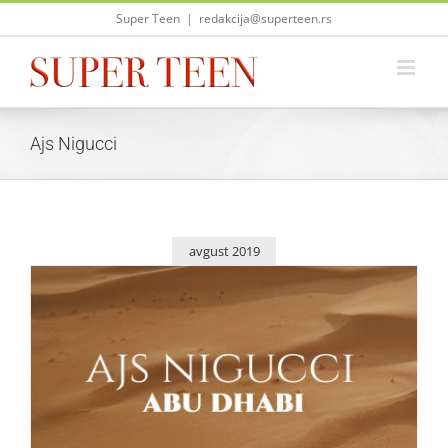
Skip
Super Teen
|
redakcija@superteen.rs
to
content
Ajs Nigucci
avgust 2019
Pesma „Abu Dhabi“ koju izvodi Ajs Nigucci najtraženija
ovih dana
Zvezde