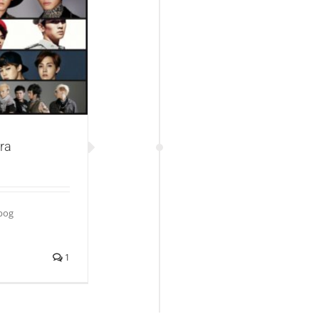
mera
ra
bog
1