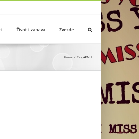
ti
Život i zabava
Zvezde
Home
Tag:
AKMU