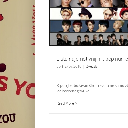
Lista najemotivnijih k-pop nu
Zvezde
Lista najemotivnijih k-pop nume
april 27th, 2019
|
Zvezde
K-pop je obožavan širom sveta ne samo z
jedinstvenog zvuka [...]
Read More