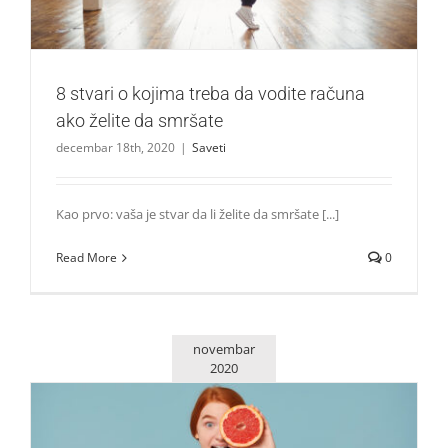
8 stvari o kojima treba da vodite računa
ako želite da smršate
decembar 18th, 2020
|
Saveti
Kao prvo: vaša je stvar da li želite da smršate [...]
Read More
0
novembar
2020