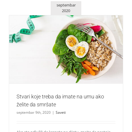
septembar
2020
Stvari koje treba da imate na umu ako želite da smršate
Saveti
Stvari koje treba da imate na umu ako
želite da smršate
septembar 9th, 2020
|
Saveti
Ako ste odlučili da krenete na dijetu, znajte da postoje