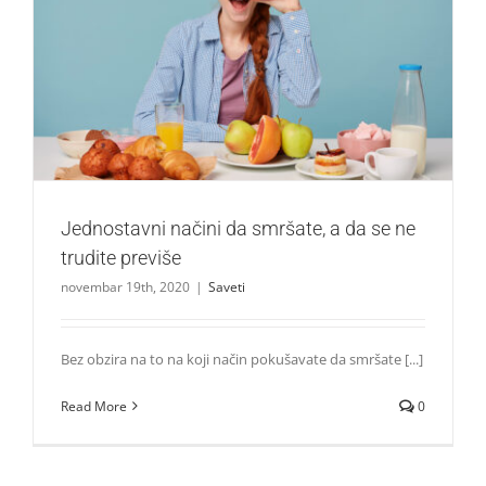
Jednostavni načini da smršate, a da se ne trudite previše
Saveti
Jednostavni načini da smršate, a da se ne
trudite previše
novembar 19th, 2020
|
Saveti
Bez obzira na to na koji način pokušavate da smršate [...]
Read More
0