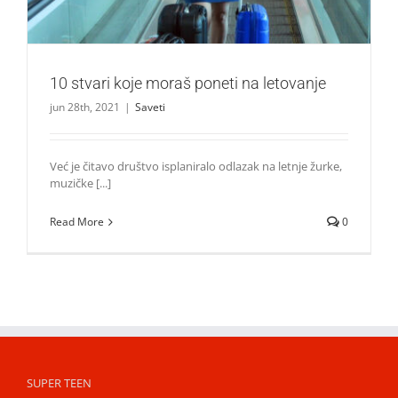
10 stvari koje moraš poneti na letovanje
jun 28th, 2021
|
Saveti
Već je čitavo društvo isplaniralo odlazak na letnje žurke,
muzičke [...]
Read More
0
SUPER TEEN