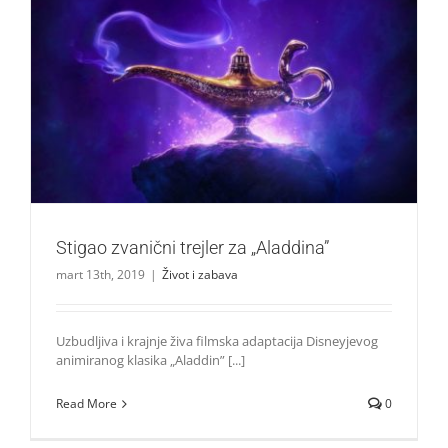
Stigao zvanični trejler za „Aladdina”
Život i zabava
Stigao zvanični trejler za „Aladdina”
mart 13th, 2019
|
Život i zabava
Uzbudljiva i krajnje živa filmska adaptacija Disneyjevog
animiranog klasika „Aladdin” [...]
Read More
0