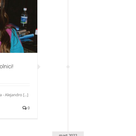
lnici!
lnici!
- Alejandro [...]
0
mart 2022