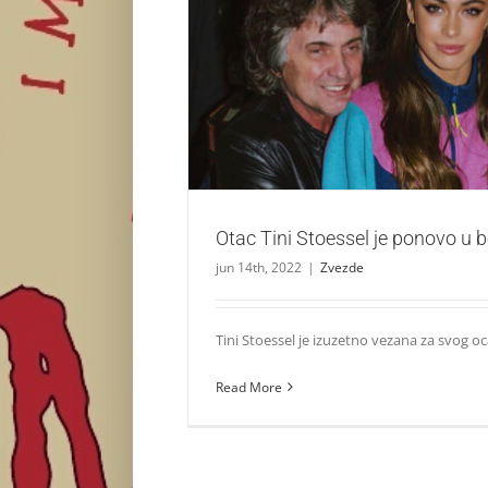
Otac Tini Stoessel je ponovo u bo
Zvezde
Otac Tini Stoessel je ponovo u bo
jun 14th, 2022
|
Zvezde
Tini Stoessel je izuzetno vezana za svog oca 
Read More