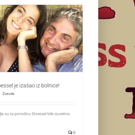
Tini Stoessel je izašao iz bolnice!
Zvezde
essel je izašao iz bolnice!
|
Zvezde
e su za porodicu Stoessel bile izuzetno
0