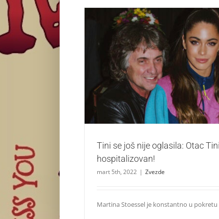
Tini se još nije oglasila: Otac Tini Stoesse
Zvezde
Tini se još nije oglasila: Otac Ti
hospitalizovan!
mart 5th, 2022
|
Zvezde
Martina Stoessel je konstantno u pokretu i ra