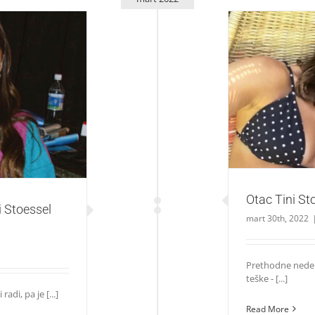
Otac 
l hospitalizovan!
Otac Tini Sto
ni Stoessel
mart 30th, 2022
Prethodne nedelj
teške - [...]
di, pa je [...]
Read More