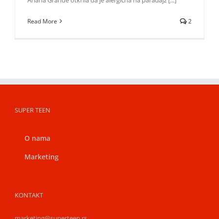
Read More
2
SUPER TEEN
O nama
Marketing
KONTAKT
marketing@superteen.rs