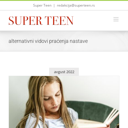
Skip
Super Teen
|
redakcija@superteen.rs
to
content
alternativni vidovi praćenja nastave
avgust 2022
Šta je đacima danas zaista neophodno za učenje i
školovanje
Saveti