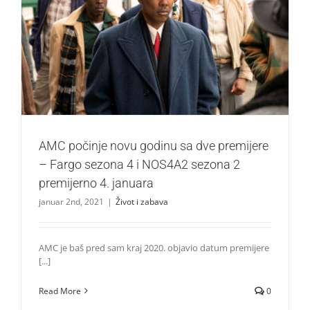
AMC počinje novu godinu sa dve premijere – Fargo
sezona 4 i NOS4A2 sezona 2 premijerno 4. januara
Život i zabava
AMC počinje novu godinu sa dve premijere
– Fargo sezona 4 i NOS4A2 sezona 2
premijerno 4. januara
januar 2nd, 2021
|
Život i zabava
AMC je baš pred sam kraj 2020. objavio datum premijere
[...]
Read More
0