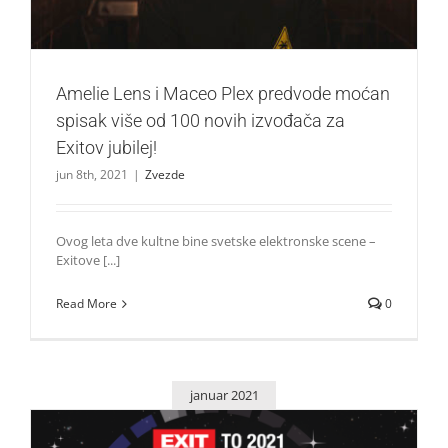
Amelie Lens i Maceo Plex predvode moćan
spisak više od 100 novih izvođača za
Exitov jubilej!
jun 8th, 2021
|
Zvezde
Ovog leta dve kultne bine svetske elektronske scene –
Exitove [...]
Read More
0
januar 2021