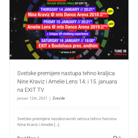
Svetske premijere nastupa tehno kraljica Nine Kraviz i
Amelie Lens 14. i 15. januara na EXIT TV
Zvezde
Svetske premijere nastupa tehno kraljica
Nine Kraviz i Amelie Lens 14. i 15. januara
na EXIT TV
januar 12th, 2021
|
Zvezde
Svetske premijere nezaboravnih setova tehno heroina
Nine Kraviz i Amelie [...]
Read More
0