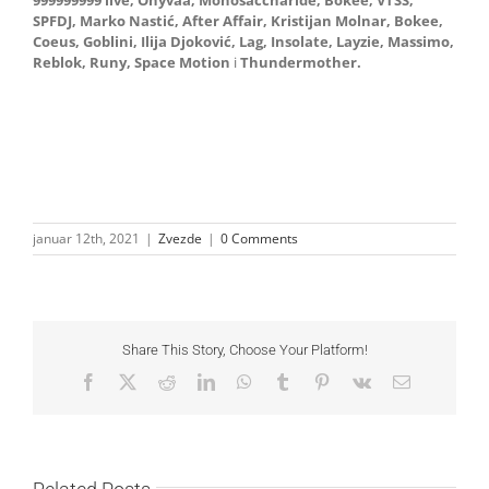
SPFDJ, Marko Nastić, After Affair, Kristijan Molnar, Bokee,
Coeus, Goblini, Ilija Djoković, Lag, Insolate, Layzie, Massimo,
Reblok, Runy, Space Motion
i
Thundermother.
januar 12th, 2021
|
Zvezde
|
0 Comments
Share This Story, Choose Your Platform!
Facebook
X
Reddit
LinkedIn
WhatsApp
Tumblr
Pinterest
Vk
Email