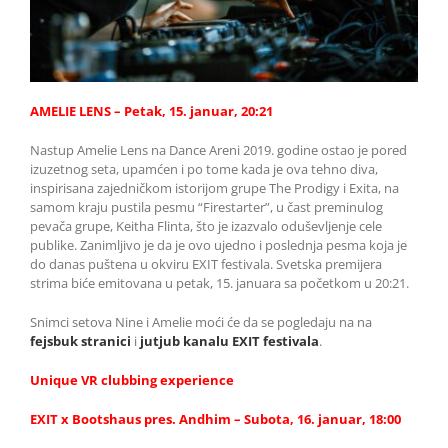
AMELIE LENS – Petak, 15. januar, 20:21
Nastup Amelie Lens na Dance Areni 2019. godine ostao je pored
izuzetnog seta, upamćen i po tome kada je ova tehno diva,
inspirisana zajedničkom istorijom grupe The Prodigy i Exita, na
samom kraju pustila pesmu “Firestarter”, u čast preminulog
pevača grupe, Keitha Flinta, što je izazvalo oduševljenje cele
publike. Zanimljivo je da je ovo ujedno i poslednja pesma koja je
do danas puštena u okviru EXIT festivala. Svetska premijera
strima biće emitovana u petak, 15. januara sa početkom u 20:21.
Snimci setova Nine i Amelie moći će da se pogledaju na na
fejsbuk stranici
i
jutjub kanalu EXIT festivala
.
Unique VR clubbing experience
EXIT x Bootshaus pres. Andhim – Subota, 16. januar, 18:00