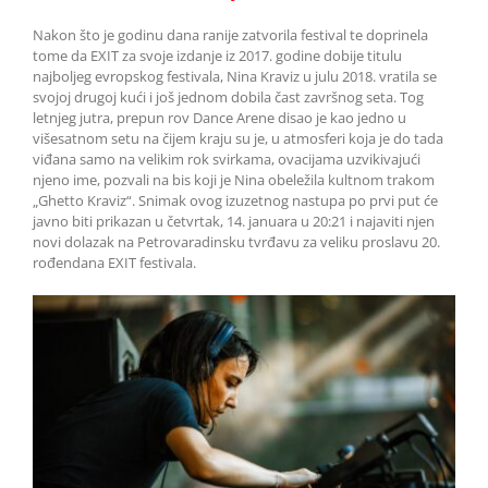
Nakon što je godinu dana ranije zatvorila festival te doprinela
tome da EXIT za svoje izdanje iz 2017. godine dobije titulu
najboljeg evropskog festivala, Nina Kraviz u julu 2018. vratila se
svojoj drugoj kući i još jednom dobila čast završnog seta. Tog
letnjeg jutra, prepun rov Dance Arene disao je kao jedno u
višesatnom setu na čijem kraju su je, u atmosferi koja je do tada
viđana samo na velikim rok svirkama, ovacijama uzvikivajući
njeno ime, pozvali na bis koji je Nina obeležila kultnom trakom
„Ghetto Kraviz“. Snimak ovog izuzetnog nastupa po prvi put će
javno biti prikazan u četvrtak, 14. januara u 20:21 i najaviti njen
novi dolazak na Petrovaradinsku tvrđavu za veliku proslavu 20.
rođendana EXIT festivala.