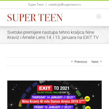
Skip
Super Teen
|
redakcija@superteen.rs
to
content
Svetske premijere nastupa tehno kraljica Nine
Kraviz i Amelie Lens 14. i 15. januara na EXIT TV
Previous
Next
View
Larger
Image