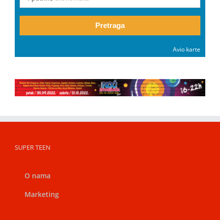
Pretraga
Avio karte
SUPER TEEN
O nama
Marketing