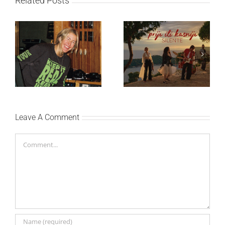
Related Posts
Ellie Goulding otkriva
Silente objavio novi
nežniju stranu novim
singl “Prije ili kasnije”
singlom „4 Seasons“
Leave A Comment
Comment