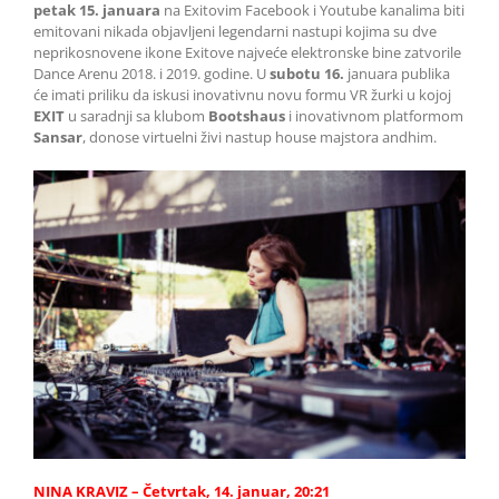
petak 15. januara
na Exitovim Facebook i Youtube kanalima biti
emitovani nikada objavljeni legendarni nastupi kojima su dve
neprikosnovene ikone Exitove najveće elektronske bine zatvorile
Dance Arenu 2018. i 2019. godine. U
subotu 16.
januara publika
će imati priliku da iskusi inovativnu novu formu VR žurki u kojoj
EXIT
u saradnji sa klubom
Bootshaus
i inovativnom platformom
Sansar
, donose virtuelni živi nastup house majstora andhim.
NINA KRAVIZ – Četvrtak, 14. januar, 20:21