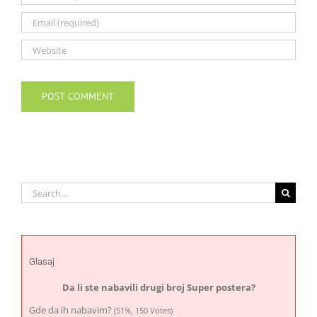
Search
for:
Glasaj
Da li ste nabavili drugi broj Super postera?
Gde da ih nabavim?
(51%, 150 Votes)