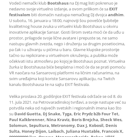
Vodeći nemački klub
Bootshaus
na DJ mag listi pokrenuo je
nedavno svoje virtuelno izdanje, a ovom prilikom će sa
EXIT
festivalom
biti domaćin nastupa nemačkog DJ dvojca
andhim
.
U subotu, 16. januara u 18:00, najnoviji šou povešće ljubitelje
kvalitetnog house zvuka u virtuelni klub Bootshaus u okviru
inovativne aplikacije Sansar. Gosti širom sveta moći će da uđu u
prostor, prilagode svoje lične avatare i prepuste se, ne samo
nastupu glavnih zvezda, nego i druženju sa drugim posetiocima,
pa čak i u uživanju u pićima u baru. Glavne klupske prostorije
tačno su replicirane u virtuelnom okruženju, a publika može
očekivati istu atmosferu po kojoj je Bootshaus poznat. Virtuelna
žurka iz Bootshausa biće besplatna i moći će da se prati pomoću
VR naočara na Sansarovoj platformi na ličnim računarima, na
svim uređajima koji koriste Sansarovu aplikaciju, na Twitch
kanalu Bootshausa te na sajtu EXIT festivala.
Velika proslava 20. godišnjice EXIT festivala održaće se od 8. do
11. jula 2021. na Petrovaradinskoj tvrđavi, a svoje nastupe već su
potvdila neka od najvećih svetskih i regionalnih imena kao što
su
David Guetta, DJ Snake, Tyga, Eric Prydz b2b Four Tet,
Paul Kalkbrenner, Nina Kraviz, Boris Brejcha, Sheck Wes,
Solomun, Sepultura, Metronomy, Dax J, Kobosil, Denis
Sulta, Honey Dijon, Laibach, Juliana Huxtable, Francois X,
999999999 live, Onyvaa, Monosaccharide, Bokee, VTSS,