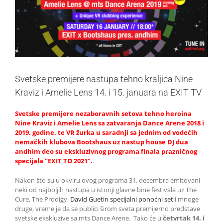
Svetske premijere nastupa tehno kraljica Nine
Kraviz i Amelie Lens 14. i 15. januara na EXIT TV
Svetske premijere nezaboravnih setova tehno heroina
Nine Kraviz i Amelie Lens sa zatvaranja Dance Arene 2018 i
2019. godine, te VR žurka u saradnji sa jednim od vodećih
nemačkih klubova Bootshaus uz nastup house DJ dua
andhim deo su ekskluzivnog programa finala prazničnog
specijala “EXIT TO 2021”.
Nakon što su u okviru ovog programa 31. decembra emitovani
neki od najboljih nastupa u istoriji glavne bine festivala uz The
Cure, The Prodigy,
David Guetin specijalni ponoćni set
i mnoge
druge, vreme je da se publici širom sveta premijerno predstave
svetske ekskluzive sa mts Dance Arene.
Tako će u
četvrtak 14. i