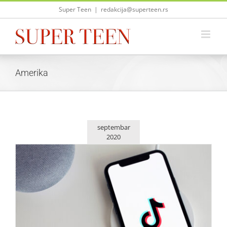
Skip
Super Teen
|
redakcija@superteen.rs
to
content
Amerika
septembar
2020
U nedelju kraj za aplikacije TikTok i WeChat u Americi
Život i zabava