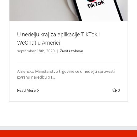
U nedelju kraj za aplikacije TikTok i
WeChat u Americi
septembar 18th, 2020
|
Život i zabava
Američko Ministarstvo trgovine će u nedelju sprovesti
izvršnu naredbu o [...]
Read More
0