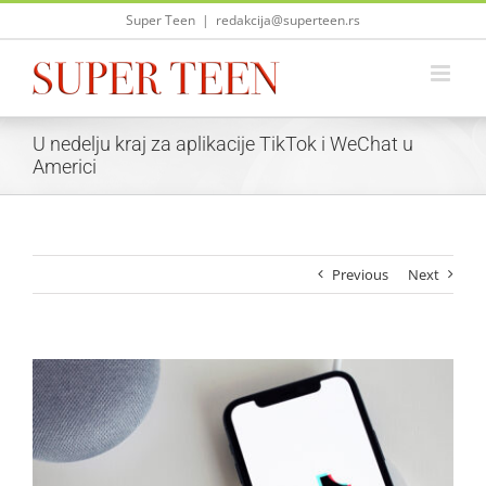
Skip
Super Teen
|
redakcija@superteen.rs
to
content
U nedelju kraj za aplikacije TikTok i WeChat u
Americi
Previous
Next
View
Larger
Image