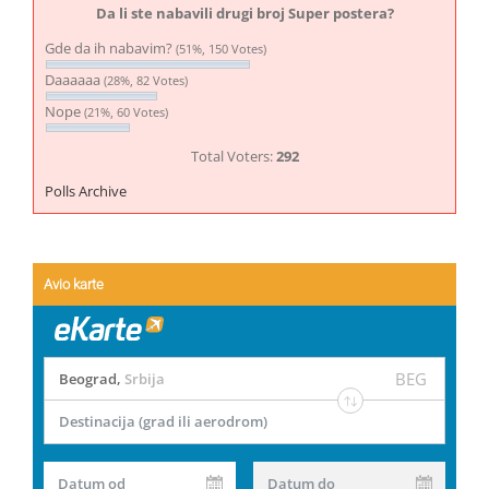
Da li ste nabavili drugi broj Super postera?
Gde da ih nabavim?
(51%, 150 Votes)
Daaaaaa
(28%, 82 Votes)
Nope
(21%, 60 Votes)
Total Voters:
292
Polls Archive
Avio karte
BEG
Beograd
,
Srbija
Destinacija (grad ili aerodrom)
Datum od
Datum do