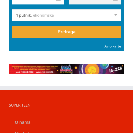
1 putnik
,
ekonomska
Pretraga
Avio karte
SUPER TEEN
O nama