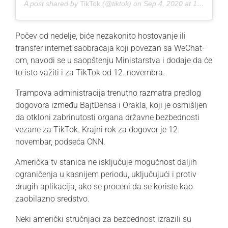
A post shared by
TikTok
(@tiktok) on
Sep 4, 2020 at 12:01pm PDT
Počev od nedelje, biće nezakonito hostovanje ili
transfer internet saobraćaja koji povezan sa WeChat-
om, navodi se u saopštenju Ministarstva i dodaje da će
to isto važiti i za TikTok od 12. novembra.
Trampova administracija trenutno razmatra predlog
dogovora između BajtDensa i Orakla, koji je osmišljen
da otkloni zabrinutosti organa državne bezbednosti
vezane za TikTok. Krajni rok za dogovor je 12.
novembar, podseća CNN.
Američka tv stanica ne isključuje mogućnost daljih
ograničenja u kasnijem periodu, uključujući i protiv
drugih aplikacija, ako se proceni da se koriste kao
zaobilazno sredstvo.
Neki američki stručnjaci za bezbednost izrazili su