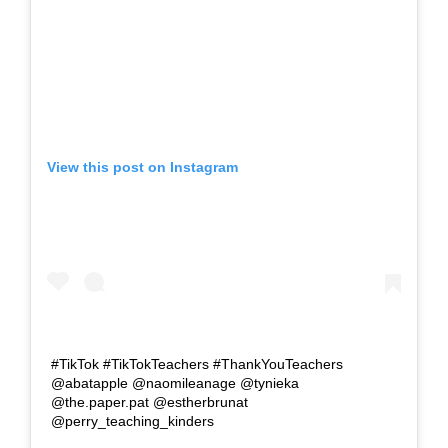
View this post on Instagram
#TikTok #TikTokTeachers #ThankYouTeachers
@abatapple @naomileanage @tynieka
@the.paper.pat @estherbrunat
@perry_teaching_kinders