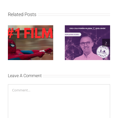
Related Posts
Najuspešnije otvaranje
Priključi se besplatnoj
studijskog filma u Srbiji:
regionalnoj AI edukaciji
Spajdermen: Novi dan
i nauči kako da
oborio rekord već prvog
veštačku inteligenciju
vikenda
primeniš u praksi
Leave A Comment
Comment