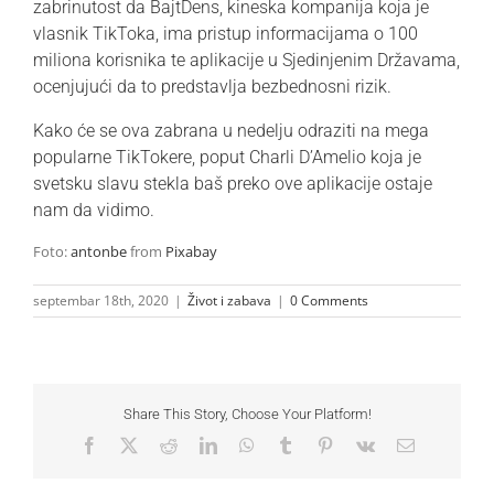
zabrinutost da BajtDens, kineska kompanija koja je
vlasnik TikToka, ima pristup informacijama o 100
miliona korisnika te aplikacije u Sjedinjenim Državama,
ocenjujući da to predstavlja bezbednosni rizik.
Kako će se ova zabrana u nedelju odraziti na mega
popularne TikTokere, poput
Charli D’Amelio
koja je
svetsku slavu stekla baš preko ove aplikacije ostaje
nam da vidimo.
Foto:
antonbe
from
Pixabay
septembar 18th, 2020
|
Život i zabava
|
0 Comments
Share This Story, Choose Your Platform!
Facebook
X
Reddit
LinkedIn
WhatsApp
Tumblr
Pinterest
Vk
Email