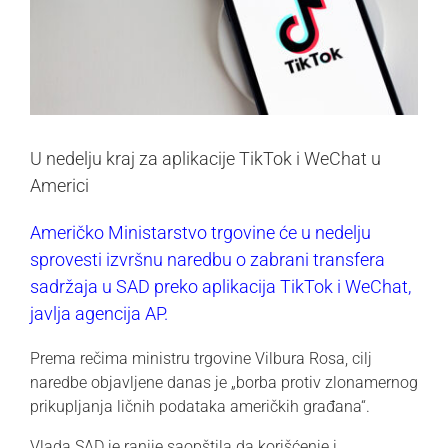
U nedelju kraj za aplikacije TikTok i WeChat u
Americi
Američko Ministarstvo trgovine će u nedelju
sprovesti izvršnu naredbu o zabrani transfera
sadržaja u SAD preko aplikacija TikTok i WeChat,
javlja agencija AP.
Prema rečima ministru trgovine Vilbura Rosa, cilj
naredbe objavljene danas je „borba protiv zlonamernog
prikupljanja ličnih podataka američkih građana“.
Vlada SAD je ranije saopštila da korišćenje i