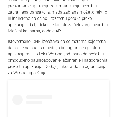
preuzimanje aplikacije za komunikaciju neće biti
zabranjena transakcija, mada zabrana može „direktno
ili indirektno da oslabi“ razmenu poruka preko
aplikacije i da ljudi koji je koriste za četovanje neće biti
izloženi kaznama, dodaje AP.
Istovremeno, CNN izveštava da će merama koje treba
da stupe na snagu u nedelju biti ograničen pristup
aplikacijama TikTok i We Chat, odnosno da neće biti
omogućeno daunloadovanje, ažuriranje i nadogradnja
preko tih aplikacija. Dodaje, takođe, da su ograničenja
za WeChat opsežnija.