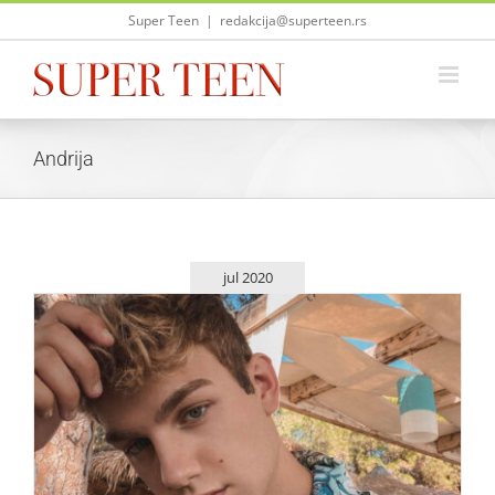
Skip
Super Teen
|
redakcija@superteen.rs
to
content
Andrija
jul 2020
Andrija Jo pokazao svoju novu frizuru, fandom oduševljen
Zvezde