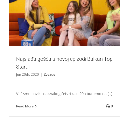
Najslađa gošća u novoj epizodi Balkan Top Stara!
Zvezde
Najslađa gošća u novoj epizodi Balkan Top
Stara!
jun 20th, 2020
|
Zvezde
Već smo navikli da svakog četvrtka u 20h budemo na [...]
Read More
0