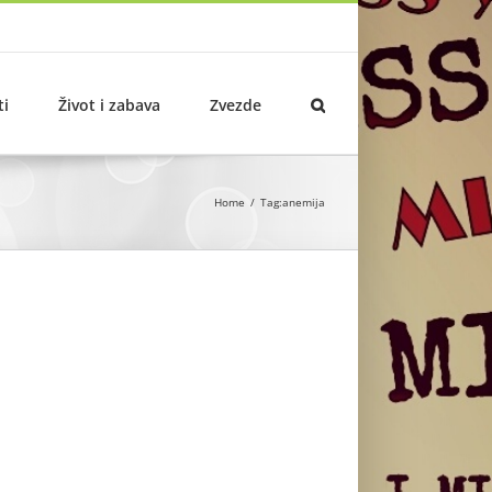
ti
Život i zabava
Zvezde
Home
Tag:
anemija