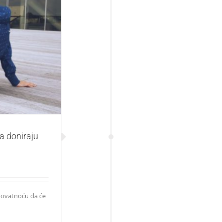
iraju krv?
da doniraju
rovatnoću da će