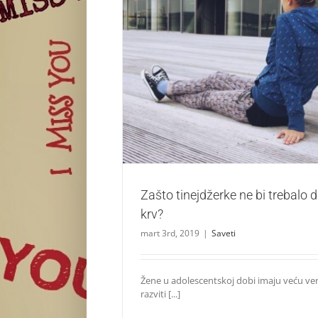
Zašto tinejdžerke ne bi trebalo da don
Saveti
Zašto tinejdžerke ne bi trebalo 
krv?
mart 3rd, 2019
|
Saveti
Žene u adolescentskoj dobi imaju veću ve
razviti [...]