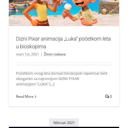
Život i zabava
Dizni Pixar animacija „Luka“ početkom leta
u bioskopima
mart 1st, 2021
|
Život i zabava
Početkom ovog leta domaći bioskopski repertoar biće
obogaćen sa najnovijom DIZNI PIXAR
animacijom "LUKA" [...]
Read More
0
februar 2021