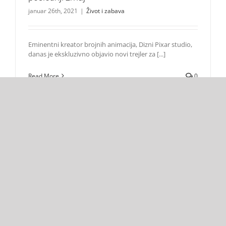
januar 26th, 2021
|
Život i zabava
Eminentni kreator brojnih animacija, Dizni Pixar studio,
danas je ekskluzivno objavio novi trejler za [...]
Read More
0
novembar
2020
Sinhroniziovana avantura „Jakari i veličanstveno pero“
otvara 16. Kids fest
Život i zabava