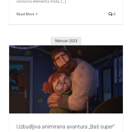
osnovna elementa Voda, [...]
Read More
0
februar 2023
Uzbudljiva animirana avantura „Baš super“ stiže u
bioskope
Život i zabava
Uzbudljiva animirana avantura „Baš super“