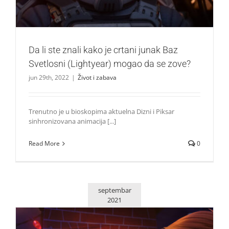
Da li ste znali kako je crtani junak Baz
Svetlosni (Lightyear) mogao da se zove?
jun 29th, 2022
|
Život i zabava
Trenutno je u bioskopima aktuelna Dizni i Piksar
sinhronizovana animacija [...]
Read More
0
septembar
2021