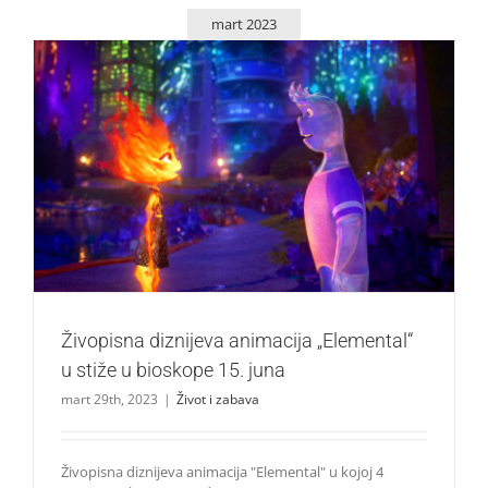
mart 2023
Živopisna diznijeva animacija „Elemental“ u stiže u
bioskope 15. juna
Život i zabava
Živopisna diznijeva animacija „Elemental“
u stiže u bioskope 15. juna
mart 29th, 2023
|
Život i zabava
Živopisna diznijeva animacija "Elemental" u kojoj 4