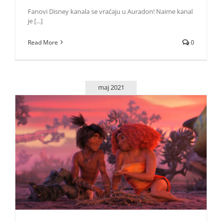
Fanovi Disney kanala se vraćaju u Auradon! Naime kanal
je [...]
Read More
0
maj 2021
Animirana avantura „Kruds – novo doba“ od 27. maja u
bioskopima
Život i zabava