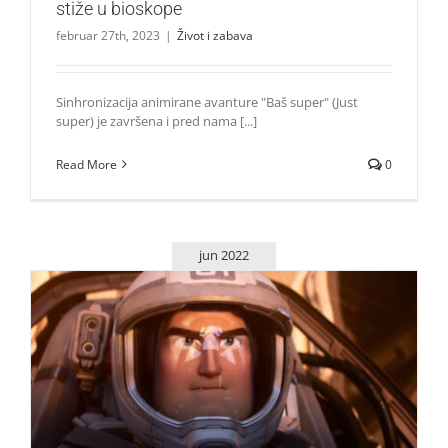
stiže u bioskope
februar 27th, 2023
|
Život i zabava
Sinhronizacija animirane avanture "Baš super" (Just
super) je završena i pred nama [...]
Read More
0
jun 2022
Da li ste znali kako je crtani junak Baz Svetlosni (Lightyear)
mogao da se zove?
Život i zabava