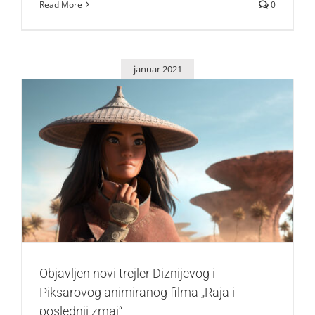
Read More
0
januar 2021
Objavljen novi trejler Diznijevog i Piksarovog animiranog
filma „Raja i poslednji zmaj“
Život i zabava
Objavljen novi trejler Diznijevog i
Piksarovog animiranog filma „Raja i
poslednji zmaj“