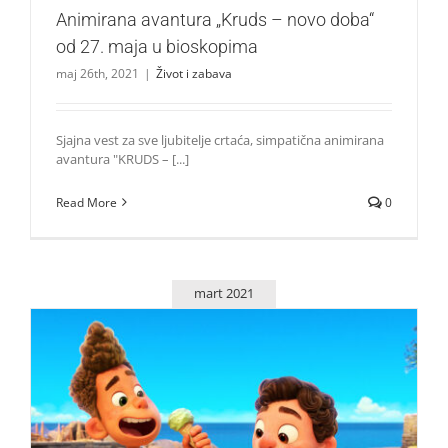
Animirana avantura „Kruds – novo doba“
od 27. maja u bioskopima
maj 26th, 2021
|
Život i zabava
Sjajna vest za sve ljubitelje crtaća, simpatična animirana
avantura "KRUDS – [...]
Read More
0
mart 2021
Dizni Pixar animacija „Luka“ početkom leta u bioskopima