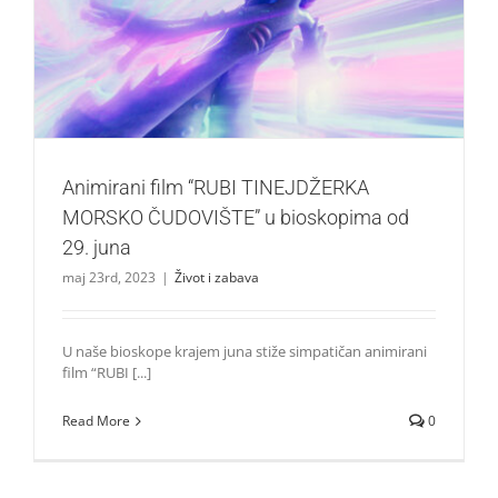
Animirani film “RUBI TINEJDŽERKA MORSKO
ČUDOVIŠTE” u bioskopima od 29. juna
Život i zabava
Animirani film “RUBI TINEJDŽERKA
MORSKO ČUDOVIŠTE” u bioskopima od
29. juna
maj 23rd, 2023
|
Život i zabava
U naše bioskope krajem juna stiže simpatičan animirani
film “RUBI [...]
Read More
0