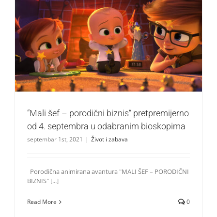
“Mali šef – porodični biznis“ pretpremijerno od 4.
septembra u odabranim bioskopima
Život i zabava
“Mali šef – porodični biznis“ pretpremijerno
od 4. septembra u odabranim bioskopima
septembar 1st, 2021
|
Život i zabava
Porodična animirana avantura "MALI ŠEF – PORODIČNI
BIZNIS" [...]
Read More
0