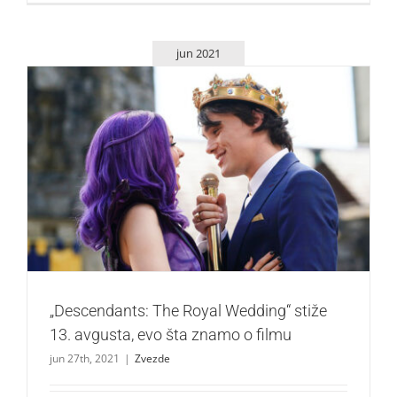
jun 2021
„Descendants: The Royal Wedding“ stiže 13. avgusta, evo
šta znamo o filmu
Zvezde
„Descendants: The Royal Wedding“ stiže
13. avgusta, evo šta znamo o filmu
jun 27th, 2021
|
Zvezde