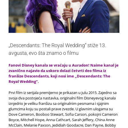
„Descendants: The Royal Wedding“ stiže 13.
avgusta, evo šta znamo o filmu
Fanovi Disney kanala se vraćaju u Auradon! Naime kanal je
zvanično najavio da uskoro dolazi četvrti deo filma iz
franšize Descendants, koji nosi ime „Descendants: The
Royal Wedding“.
Prvi film iz serijala premijerno je prikazan u julu 2015. Zajedno sa
svoja dva postojeća nastavka, originalni film Disneyevog kanala
iznjedrio je veliku franšizu sa originalnim pesmama i sjajnim
glumcima koju su postali prave zvezde. U glavnim ulogama su
Dove Cameron, Booboo Stewart, Sofia Carson, pokojni Cameron
Boyce, Mitchell Hope, Anna Cathcart, Sarah Jeffery, China Anne
McClain, Melanie Paxson, Jedidiah Goodacre, Dan Payne, Bobby