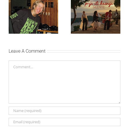
Ellie Goulding otkriva
Silente objavio novi
nežniju stranu novim
singl “Prije ili kasnije”
singlom „4 Seasons“
Leave A Comment
Comment