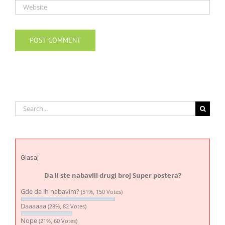
Search
for:
Glasaj
Da li ste nabavili drugi broj Super postera?
Gde da ih nabavim?
(51%, 150 Votes)
Daaaaaa
(28%, 82 Votes)
Nope
(21%, 60 Votes)