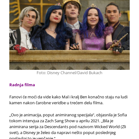
Foto: Disney Channel/David Bukach
Radnja filma
Fanovi će moći da vide kako Mal i kralj Ben konačno staju na ludi
kamen nakon čarobne veridbe u trećem delu filma.
„Ovo je animacija, poput animiranog specijala“, objasnila je Sofia
tokom intervjua za Zach Sang Show u aprilu 2021. „Bila je
animirana serija za Descendants pod nazivom Wicked World (Zli
svet), a Disney je želeo da napravi nešto poput poslednjeg
poglavljai to je
venčanje.“