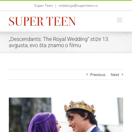
Skip
Super Teen
|
redakcija@superteen.rs
to
content
„Descendants: The Royal Wedding“ stiže 13.
avgusta, evo šta znamo o filmu
Previous
Next
View
Larger
Image