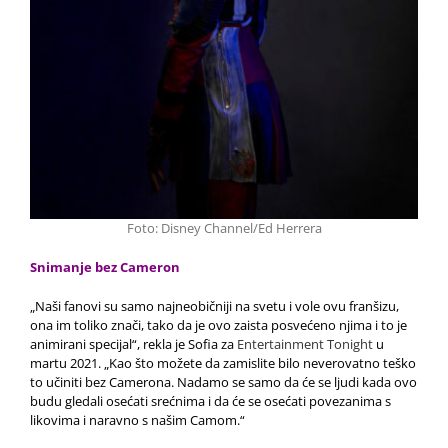
Foto: Disney Channel/Ed Herrera
Snimanje bez Cameron
„Naši fanovi su samo najneobičniji na svetu i vole ovu franšizu,
ona im toliko znači, tako da je ovo zaista posvećeno njima i to je
animirani specijal“, rekla je Sofia za
Entertainment Tonight
u
martu 2021. „Kao što možete da
zamislite bilo neverovatno teško
to učiniti bez Camerona.
Nadamo se samo da će se ljudi kada ovo
budu gledali osećati srećnima i da će se osećati povezanima s
likovima i naravno s našim Camom.“