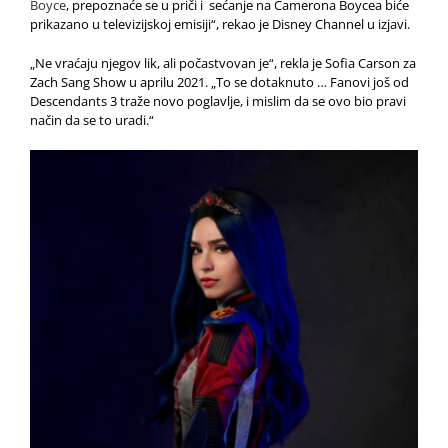
Boyce
, prepoznaće se u priči i sećanje na Camerona Boycea biće
prikazano u televizijskoj emisiji“, rekao je Disney Channel u izjavi.
„Ne vraćaju njegov lik, ali počastvovan je“, rekla je Sofia Carson za
Zach Sang Show
u aprilu 2021. „To se dotaknuto … Fanovi još od
Descendants 3 traže novo poglavlje, i mislim da se ovo bio
pravi
način da se to uradi.“