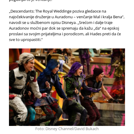
„Descendants: The Royal Weddinge poziva gledaoce na
najočekivanije druženje u Auradonu – venčanje Mal i kralja Bena“,
navodi se u službenom opisu Disneya.
„Srećom i dalje traje
Auradonov moćni par dok se spremaju da kažu „da“ na epskoj
proslavi sa svojim prijateljima i porodicom, ali Hades preti da će
sve to upropastiti.“
Foto: Disney Channel/David Bukach