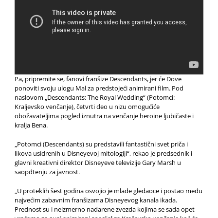
Pa, pripremite se, fanovi franšize Descendants, jer će Dove
ponoviti svoju ulogu Mal za predstojeći animirani film. Pod
naslovom „Descendants: The Royal Wedding“ (Potomci:
Kraljevsko venčanje), četvrti deo u nizu omogućiće
obožavateljima pogled iznutra na venčanje heroine ljubičaste i
kralja Bena.
„Potomci (Descendants) su predstavili fantastični svet priča i
likova usidrenih u Disneyevoj mitologiji“, rekao je predsednik i
glavni kreativni direktor Disneyeve televizije Gary Marsh u
saopđtenju za javnost.
„U proteklih šest godina osvojio je mlade gledaoce i postao među
najvećim zabavnim franšizama Disneyevog kanala ikada.
P
rednost su i neizmerno nadarene zvezda kojima se sada opet