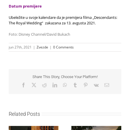
Datum premijere
Ubeležite u svoje kalendare da je premijera filma
„Descendants:
The Royal Wedding“
zakazana za 13. avgusta 2021.
Foto: Disney Channel/David Bukach
jun 27th, 2021
|
Zvezde
|
0 Comments
Share This Story, Choose Your Platform!
Facebook
X
Reddit
LinkedIn
WhatsApp
Tumblr
Pinterest
Vk
Email
Related Posts