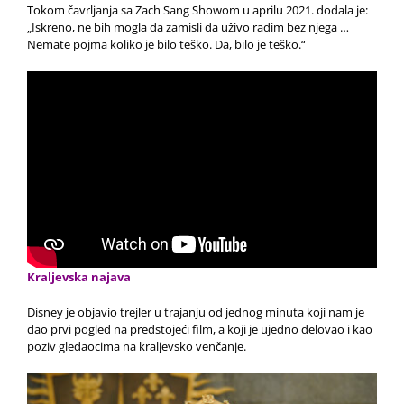
Tokom čavrljanja sa Zach Sang Showom u aprilu 2021. dodala je:
„Iskreno, ne bih mogla da zamisli da uživo radim bez njega …
Nemate pojma koliko je bilo teško.
Da, bilo je teško.“
Kraljevska najava
Disney je objavio trejler u trajanju od jednog minuta koji nam je
dao prvi pogled na predstojeći film, a koji je ujedno delovao i kao
poziv gledaocima na kraljevsko venčanje.