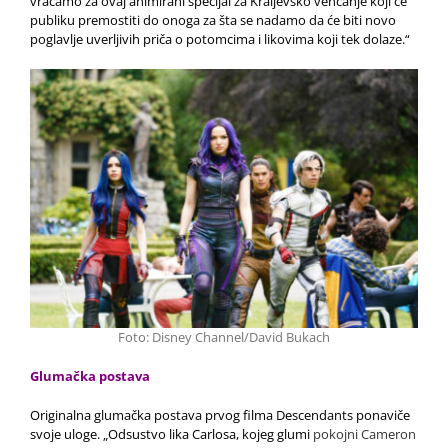
vraćamo za ovaj animirani specijal za Kraljevsko venčanje koji će
publiku premostiti do onoga za šta se nadamo da će biti novo
poglavlje uverljivih priča o potomcima i likovima koji tek dolaze.“
Foto: Disney Channel/David Bukach
Glumačka postava
Originalna glumačka postava prvog filma Descendants ponaviče
svoje uloge.
„Odsustvo lika Carlosa, kojeg glumi
pokojni Cameron