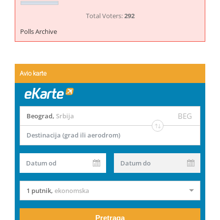
Total Voters:
292
Polls Archive
Avio karte
BEG
Beograd
,
Srbija
Destinacija (grad ili aerodrom)
Datum od
Datum do
1 putnik
,
ekonomska
Pretraga