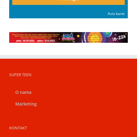
Avio karte
SUPER TEEN
O nama
Marketing
KONTAKT