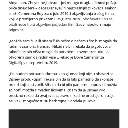
Moynihan, Cheyenne Jackson i još mnogo drugi, a filmovi pričaju
priče tinejdžera – dece Disneyevih najstrašnijih zlikovaca. Nakon
smrti Camerona Boycea u julu 2019. i objavljivanja trećeg filma,
koji je premijerno prikazan u avgustu 2019.,
obožavatelji su se
pitali hoće li biti objavljen još jedan film
. Sada napokon imaju
odgovor.
„Možda sam čula ili nisam čula nešto o nečemu što bi mogala da
radim vezano za franšizu.
Nikad ne bih rekala da je gotovo, ali
takođe ne bih ništa mogla da potvrdim u ovom trenutku.
Ali
otvorena sam da radim više „, rekao je Dove Cameron za
DigitalSpy
u septembru 2019.
„Da budem potpuno iskrena, kao glumac koji nije u obavezi sa
Disney produkcijom, rekala bih da bi bilo pametno da skoriste
brend koji
su stvorili.
Mislim da bi bilo pametno napraviti možda
spinoff, možda s mlađim likovima.
Znam da je Disney vrlo
precizno rekao da ovaj svet zapravo nikad ne prestaje, on traje
zauvek i mogućnosti su bezbrojne. “ dodala je Dove.