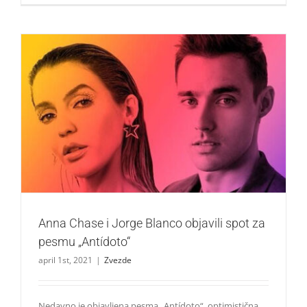
Anna Chase i Jorge Blanco objavili spot za pesmu
„Antídoto“
Zvezde
Anna Chase i Jorge Blanco objavili spot za
pesmu „Antídoto“
april 1st, 2021
|
Zvezde
Nedavno je objavljena pesma „Antídoto“, optimistična