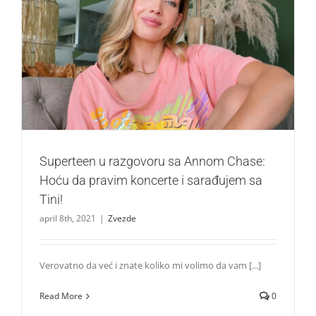
Superteen u razgovoru sa Annom Chase: Hoću da pravim
koncerte i sarađujem sa Tini!
Zvezde
Superteen u razgovoru sa Annom Chase:
Hoću da pravim koncerte i sarađujem sa
Tini!
april 8th, 2021
|
Zvezde
Verovatno da već i znate koliko mi volimo da vam [...]
Read More
0