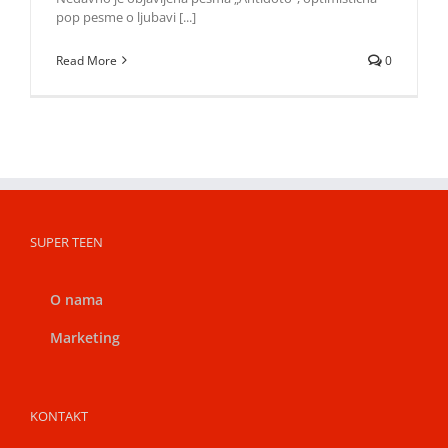
pop pesme o ljubavi [...]
Read More
0
SUPER TEEN
O nama
Marketing
KONTAKT