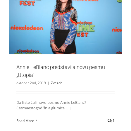
Annie LeBlanc predstavila novu pesmu „Utopia“
Zvezde
Annie LeBlanc predstavila novu pesmu
„Utopia“
oktobar 2nd, 2019
|
Zvezde
Da li ste čuli novu pesmu Annie LeBlanc?
Četrnaestogodišnja glumica [...]
Read More
1