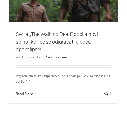
Serija „The Walking Dead” dobija novi
spinof koji će se odigravati u doba
apokalipse!
april 10th, 2019
|
Život i zabava
Izgleda da svetu nije dovoljno zombija. Dok se originalna
serija [...]
Read More
1