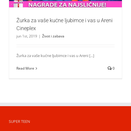
Žurka za vaše kućne ljubimce i vas u Areni
Cineplex
jun 1st, 2019
|
Život i zabava
Žurka za vaše kućne ljubimce i vas u Areni [...]
Read More
0
SUPER TEEN