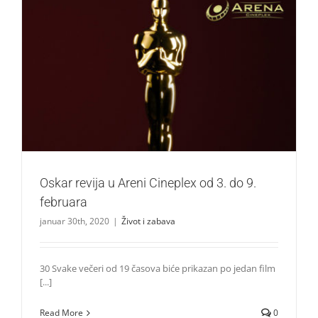
Oskar revija u Areni Cineplex od 3. do 9. februara
Život i zabava
Oskar revija u Areni Cineplex od 3. do 9.
februara
januar 30th, 2020
|
Život i zabava
30 Svake večeri od 19 časova biće prikazan po jedan film
[...]
Read More
0