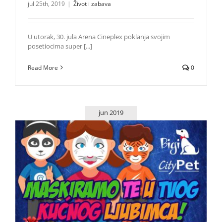
jul 25th, 2019
|
Život i zabava
U utorak, 30. jula Arena Cineplex poklanja svojim
posetiocima super [...]
Read More
0
jun 2019
Žurka za vaše kućne ljubimce i vas u Areni Cineplex
Život i zabava