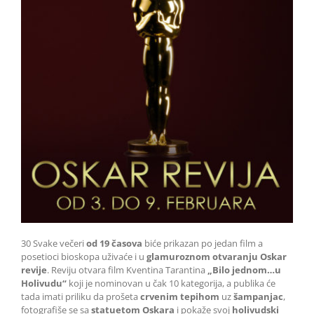
30 Svake večeri
od 19 časova
biće prikazan po jedan film a
posetioci bioskopa uživaće i u
glamuroznom otvaranju Oskar
revije
. Reviju otvara film Kventina Tarantina
„Bilo jednom…u
Holivudu“
koji je nominovan u čak 10 kategorija, a publika će
tada imati priliku da prošeta
crvenim tepihom
uz
šampanjac
,
fotografiše se sa
statuetom Oskara
i pokaže svoj
holivudski