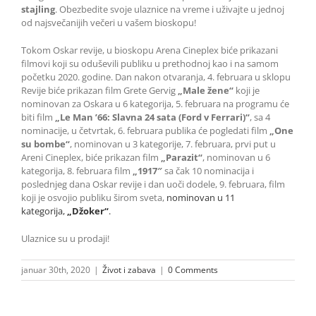
stajling
. Obezbedite svoje ulaznice na vreme i uživajte u jednoj
od najsvečanijih večeri u vašem bioskopu!
Tokom Oskar revije, u bioskopu Arena Cineplex biće prikazani
filmovi koji su oduševili publiku u prethodnoj kao i na samom
početku 2020. godine. Dan nakon otvaranja, 4. februara u sklopu
Revije biće prikazan film Grete Gervig
„Male žene“
koji je
nominovan za Oskara u 6 kategorija, 5. februara na programu će
biti film
„Le Man ’66: Slavna 24 sata (Ford
v Ferrari)“
, sa 4
nominacije, u četvrtak, 6. februara publika će pogledati film
„One
su bombe“
, nominovan u 3 kategorije, 7. februara, prvi put u
Areni Cineplex, biće prikazan film
„Parazit“
, nominovan u 6
kategorija, 8. februara film
„1917″
sa čak 10 nominacija i
poslednjeg dana Oskar revije i dan uoči dodele, 9. februara, film
koji je osvojio publiku širom sveta,
nominovan u 11
kategorija,
„Džoker“
.
Ulaznice su u prodaji!
januar 30th, 2020
|
Život i zabava
|
0 Comments