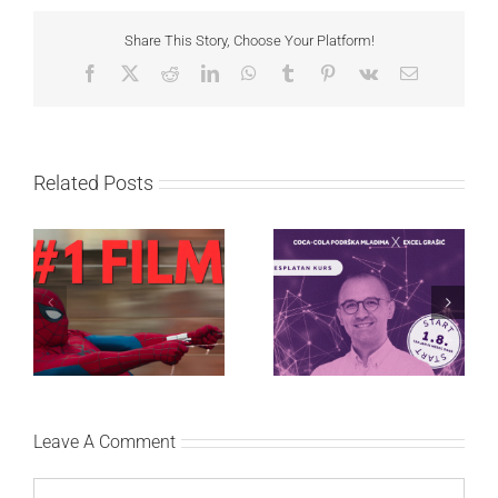
Share This Story, Choose Your Platform!
Facebook
X
Reddit
LinkedIn
WhatsApp
Tumblr
Pinterest
Vk
Email
Related Posts
Najuspešnije otvaranje
Priključi se besplatnoj
studijskog filma u Srbiji:
regionalnoj AI edukaciji
Spajdermen: Novi dan
i nauči kako da
oborio rekord već prvog
veštačku inteligenciju
vikenda
primeniš u praksi
Leave A Comment
Comment