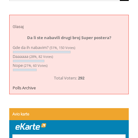
for:
Glasaj
Da li ste nabavili drugi broj Super postera?
Gde da ih nabavim?
(51%, 150 Votes)
Daaaaaa
(28%, 82 Votes)
Nope
(21%, 60 Votes)
Total Voters:
292
Polls Archive
Avio karte