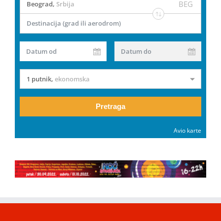
BEG
Beograd
,
Srbija
Destinacija (grad ili aerodrom)
Datum od
Datum do
1 putnik
,
ekonomska
Pretraga
Avio karte