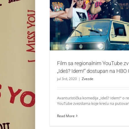
Film sa regionalnim YouTube zvezdama 
dostupan na HBO GO-u
Zvezde
Film sa regionalnim YouTube 
„Ideš? Idem!“ dostupan na HBO
jul 3rd, 2020
|
Zvezde
Avanturistička komedija „Ideš? Idem!“ o r
YouTube zvezdama koje kreću na putovanje
Read More