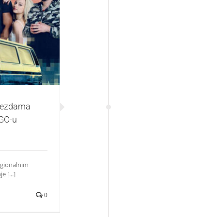
„Ideš? Idem!“
zvezdama
 GO-u
egionalnim
 [...]
0