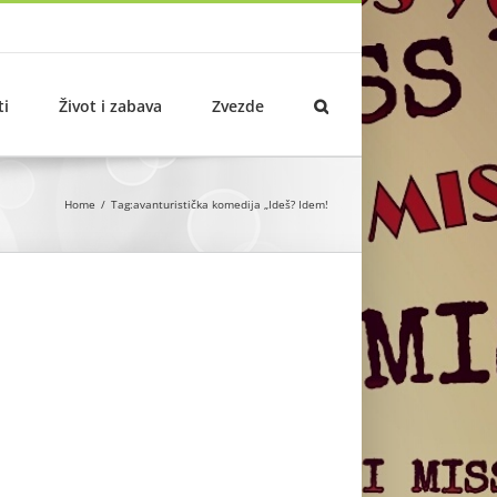
ti
Život i zabava
Zvezde
Home
Tag:
avanturistička komedija „Ideš? Idem!