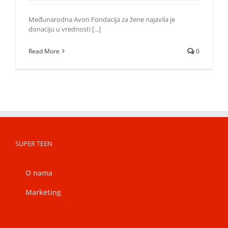
Međunarodna Avon Fondacija za žene najavila je
donaciju u vrednosti [...]
Read More
0
SUPER TEEN
O nama
Marketing