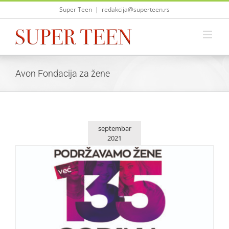
Skip
Super Teen
|
redakcija@superteen.rs
to
content
Avon Fondacija za žene
septembar
2021
Kompanija Avon slavi 135. rođendan!
Lepota i moda