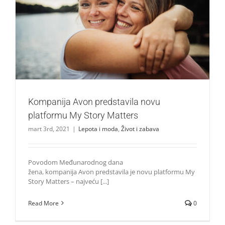
Kompanija Avon predstavila novu platformu My Story
Matters
Lepota i moda
Život i zabava
Kompanija Avon predstavila novu
platformu My Story Matters
mart 3rd, 2021
|
Lepota i moda
,
Život i zabava
Povodom Međunarodnog dana
žena, kompanija Avon predstavila je novu platformu My
Story Matters – najveću [...]
Read More
0