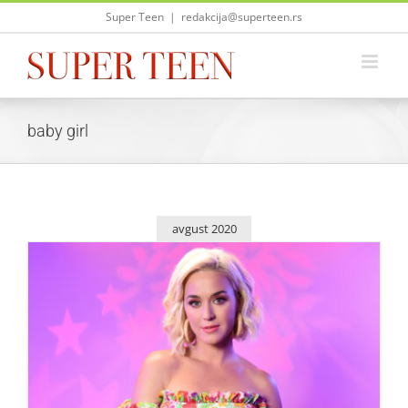
Skip
Super Teen
|
redakcija@superteen.rs
to
content
baby girl
avgust 2020
Katy Perry jedva čeka da upozna svoju devojčicu
Zvezde