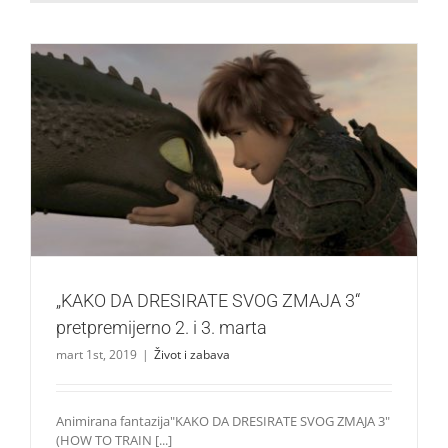
„KAKO DA DRESIRATE SVOG ZMAJA 3“ pretpremijerno 2. i
3. marta
Život i zabava
„KAKO DA DRESIRATE SVOG ZMAJA 3“
pretpremijerno 2. i 3. marta
mart 1st, 2019
|
Život i zabava
Animirana fantazija"KAKO DA DRESIRATE SVOG ZMAJA 3"
(HOW TO TRAIN [...]