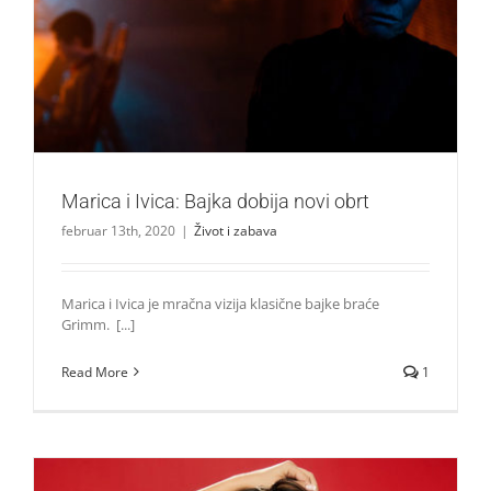
Marica i Ivica: Bajka dobija novi obrt
Život i zabava
Marica i Ivica: Bajka dobija novi obrt
februar 13th, 2020
|
Život i zabava
Marica i Ivica je mračna vizija klasične bajke braće
Grimm. [...]
Read More
1