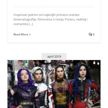
Inspirisan jednim od najboljih primera svetske
kinematografije, filmovima o Hariju Poteru, reditelj i
scenarista [...]
Read More
0
april 2019
Veliko zlo stiže u Auradon u novom trejleru za film
„Descendants 3”
Život i zabava