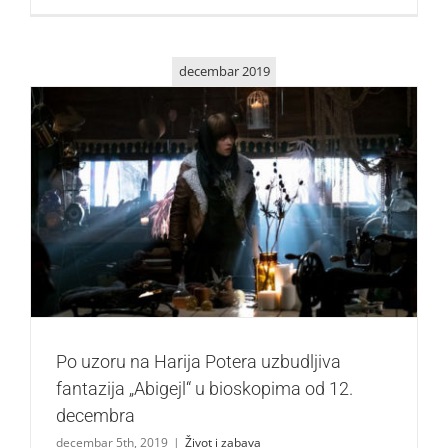
decembar 2019
Po uzoru na Harija Potera uzbudljiva fantazija „Abigejl“ u
bioskopima od 12. decembra
Život i zabava
Po uzoru na Harija Potera uzbudljiva
fantazija „Abigejl“ u bioskopima od 12.
decembra
decembar 5th, 2019
|
Život i zabava