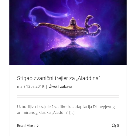
Stigao zvanični trejler za „Aladdina”
Život i zabava
Stigao zvanični trejler za „Aladdina”
mart 13th, 2019
|
Život i zabava
Uzbudljiva i krajnje živa filmska adaptacija Disneyjevog
animiranog klasika „Aladdin” [...]
Read More
0