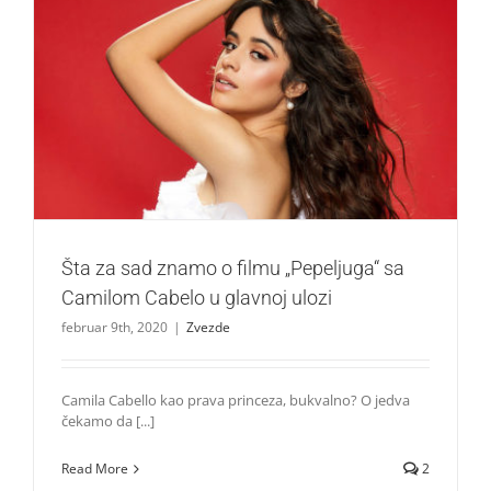
Šta za sad znamo o filmu „Pepeljuga“ sa Camilom Cabelo
u glavnoj ulozi
Zvezde
Šta za sad znamo o filmu „Pepeljuga“ sa
Camilom Cabelo u glavnoj ulozi
februar 9th, 2020
|
Zvezde
Camila Cabello kao prava princeza, bukvalno? O jedva
čekamo da [...]
Read More
2