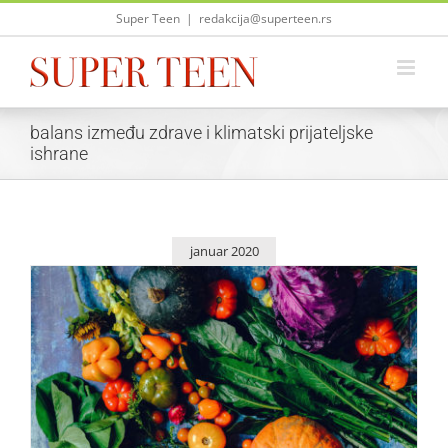
Skip
Super Teen
|
redakcija@superteen.rs
to
content
balans između zdrave i klimatski prijateljske
ishrane
januar 2020
Jedite zdravo i čuvajte okolinu, a evo kako to i da
postignete!
Saveti