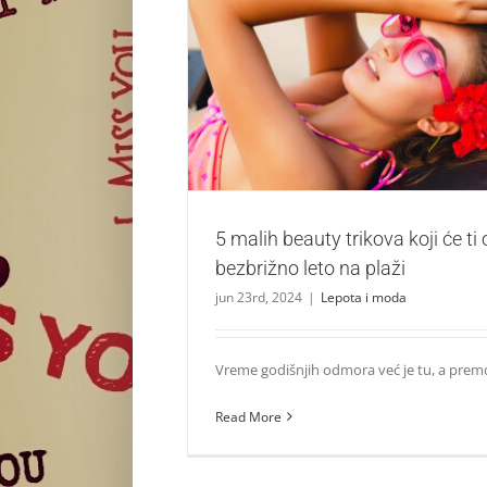
5 malih beauty trikova koji će ti osigurati 
plaži
Lepota i moda
5 malih beauty trikova koji će ti 
bezbrižno leto na plaži
jun 23rd, 2024
|
Lepota i moda
Vreme godišnjih odmora već je tu, a premda
Read More