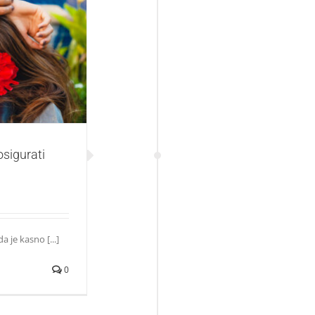
bezbrižno leto na
osigurati
 je kasno [...]
0