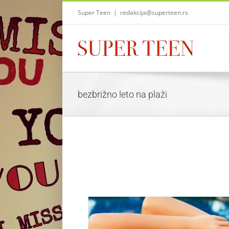
Skip
Super Teen
|
redakcija@superteen.rs
to
content
bezbrižno leto na plaži