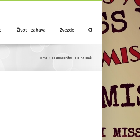
ti
Život i zabava
Zvezde
Home
Tag:
bezbrižno leto na plaži