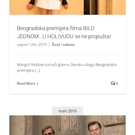
Beogradska premijera filma BILO
JEDNOM…U HOLIVUDU se ne propušta!
avgust 12th, 2019
|
Život i zabava
Margot Robbie tumači glavnu žensku ulogu Beogradska
premijera [...]
Read More
0
mart 2019