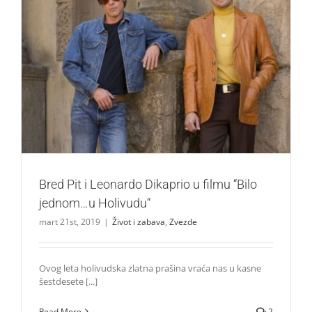
Bred Pit i Leonardo Dikaprio u filmu “Bilo jednom…u
Holivudu“
Život i zabava
Zvezde
Bred Pit i Leonardo Dikaprio u filmu “Bilo
jednom…u Holivudu“
mart 21st, 2019
|
Život i zabava
,
Zvezde
Ovog leta holivudska zlatna prašina vraća nas u kasne
šestdesete [...]
Read More
2