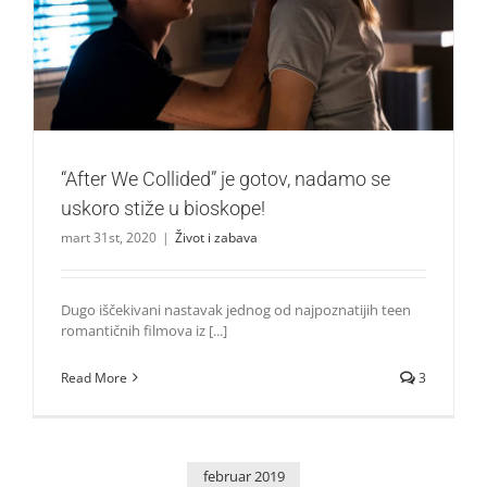
“After We Collided” je gotov, nadamo se uskoro stiže u
bioskope!
Život i zabava
“After We Collided” je gotov, nadamo se
uskoro stiže u bioskope!
mart 31st, 2020
|
Život i zabava
Dugo iščekivani nastavak jednog od najpoznatijih teen
romantičnih filmova iz [...]
Read More
3
februar 2019