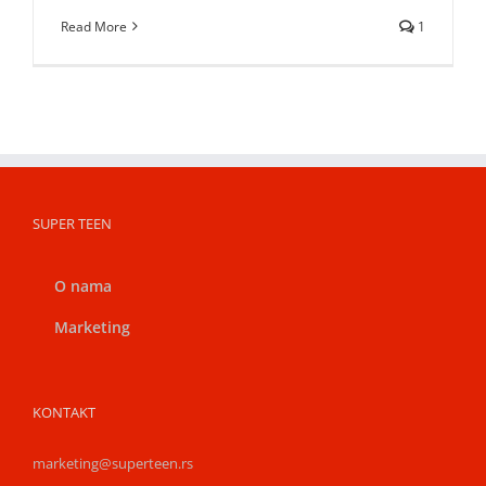
Read More
1
SUPER TEEN
O nama
Marketing
KONTAKT
marketing@superteen.rs