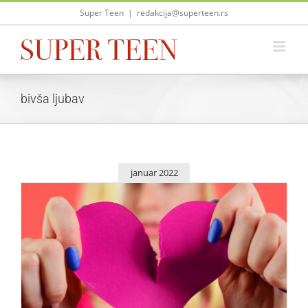
Skip
Super Teen
|
redakcija@superteen.rs
to
content
bivša ljubav
januar 2022
Kako da bivši dečko ostane – bivši!
Saveti