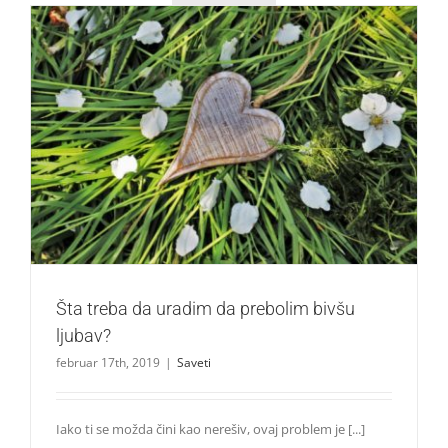
Šta treba da uradim da prebolim bivšu ljubav?
Saveti
Šta treba da uradim da prebolim bivšu
ljubav?
februar 17th, 2019
|
Saveti
Iako ti se možda čini kao nerešiv, ovaj problem je [...]