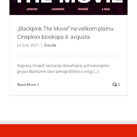
„Blackpink The Movie“ na velikom platnu
Cineplexx bioskopa 4. avgusta
jul 2nd, 2021
|
Zvezde
Najveća tinejdž senzacija današnjice, južnokorejska
grupa Blackpink slavi petogodišnjicu svog [...]
Read More
0