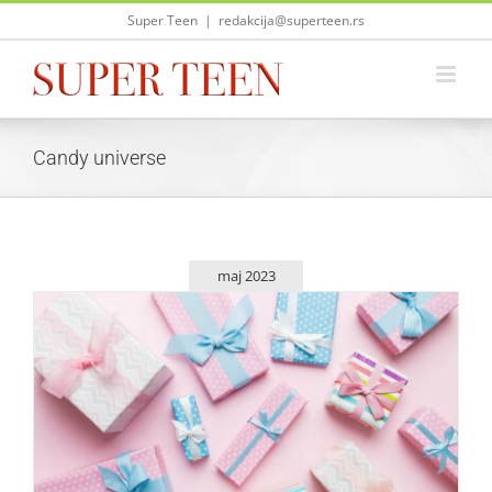
Skip
Super Teen
|
redakcija@superteen.rs
to
content
Candy universe
maj 2023
Cool pokloni koji su sve više u trendu
Život i zabava