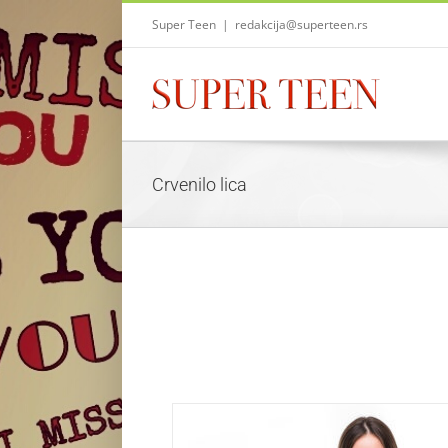
Skip
Super Teen
|
redakcija@superteen.rs
to
content
Crvenilo lica