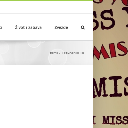
ti
Život i zabava
Zvezde
Home
Tag:
Crvenilo lica