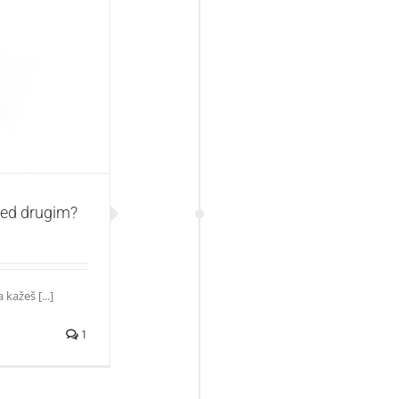
 drugim?
red drugim?
kažeš [...]
1